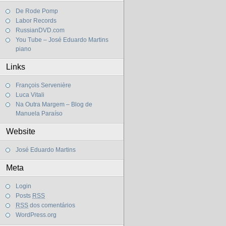
De Rode Pomp
Labor Records
RussianDVD.com
You Tube – José Eduardo Martins
piano
Links
François Servenière
Luca Vitali
Na Outra Margem – Blog de
Manuela Paraíso
Website
José Eduardo Martins
Meta
Login
Posts
RSS
RSS
dos comentários
WordPress.org