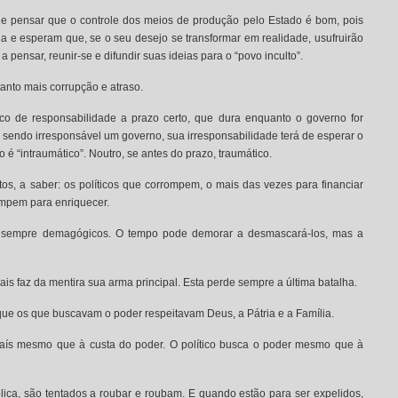
de pensar que o controle dos meios de produção pelo Estado é bom, pois
ia e esperam que, se o seu desejo se transformar em realidade, usufruirão
pensar, reunir-se e difundir suas ideias para o “povo inculto”.
tanto mais corrupção e atraso.
ico de responsabilidade a prazo certo, que dura enquanto o governo for
sendo irresponsável um governo, sua irresponsabilidade terá de esperar o
 é “intraumático”. Noutro, se antes do prazo, traumático.
ptos, a saber: os políticos que corrompem, o mais das vezes para financiar
ompem para enriquecer.
 sempre demagógicos. O tempo pode demorar a desmascará-los, mas a
is faz da mentira sua arma principal. Esta perde sempre a última batalha.
e os que buscavam o poder respeitavam Deus, a Pátria e a Família.
aís mesmo que à custa do poder. O político busca o poder mesmo que à
ica, são tentados a roubar e roubam. E quando estão para ser expelidos,