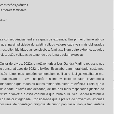
 convicções próprias
es morais familiares
ítico.
s consequências, entre as quais os extremos. Um primeiro limite abriga
que, na simplicidade do existir, cultuou valores cada vez mais obliterados
 respeito, fidelidade às convicções, família… Num outro extremo, aqueles
ctos, estão voltadas ao temor de que jamais sejam expostas.
ultor de Livros, 2022), o notável jurista Ives Gandra Martins repassa, nos
u pensar através de 1022 reflexões. Estas abordam moralidade, costumes,
ristão leigo, mas também contemplam política e justiça. Antolha-se-me,
que estamos a viver no país e a imprevisibilidade futura levam-me a
 entendendo que todos os outros temas têm plena relevância. Creio que o
 unicidade, através das décadas, de um dos mais respeitados juristas do
existe o talvez e é essa coerência que torna o Dr. Ives Gandra referência
o da maior integridade. Considere-se que a prática de provérbios, axiomas
costume, de orientação religiosa, de cunho popular ou não, é frequentada