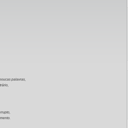
poucas palavras,
rário,
.
rrupto,
imento.