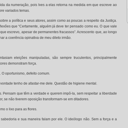
dida da numeração, pois Ives a elas retorna na medida em que escreve ao
bre variados temas.
 sobre a política e seus atores, assim como as poucas a respeito da Justiça.
flexões que “Certamente, alguém já deve ter pensado como eu. O que vale
r o que escrevo, apesar de permanentes fracassos”. Acrescento que, ao longo
har a coerência opinativa de meu dileto irmão.
asiam eleições manipuladas, são sempre truculentos, principalmente
tores demonstram força.
ra. O oportunismo, defeito comum.
vontade tenho de afastar-me dele. Questão de higiene mental.
os. Pensam que têm a verdade e querem impô-la, sem respeitar a liberdade
er, se não tiverem oposição transformam-se em ditadores.
mo o lixo para as flores.
 sabedoria e sua maneira falam por ele. O ideólogo não. Sem a força e a