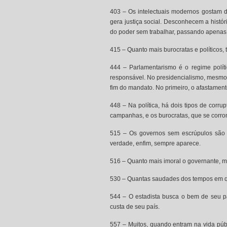
403 – Os intelectuais modernos gostam 
gera justiça social. Desconhecem a histór
do poder sem trabalhar, passando apenas a 
415 – Quanto mais burocratas e políticos, 
444 – Parlamentarismo é o regime polít
responsável. No presidencialismo, mesmo 
fim do mandato. No primeiro, o afastamento
448 – Na política, há dois tipos de corru
campanhas, e os burocratas, que se corr
515 – Os governos sem escrúpulos são
verdade, enfim, sempre aparece.
516 – Quanto mais imoral o governante, ma
530 – Quantas saudades dos tempos em qu
544 – O estadista busca o bem de seu p
custa de seu país.
557 – Muitos, quando entram na vida públ