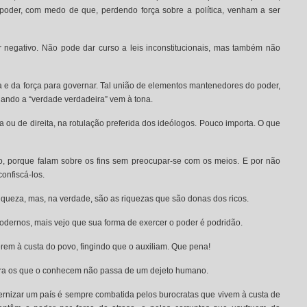
oder, com medo de que, perdendo força sobre a política, venham a ser
r negativo. Não pode dar curso a leis inconstitucionais, mas também não
 e da força para governar. Tal união de elementos mantenedores do poder,
uando a “verdade verdadeira” vem à tona.
ou de direita, na rotulação preferida dos ideólogos. Pouco importa. O que
o, porque falam sobre os fins sem preocupar-se com os meios. E por não
onfiscá-los.
iqueza, mas, na verdade, são as riquezas que são donas dos ricos.
odernos, mais vejo que sua forma de exercer o poder é podridão.
iverem à custa do povo, fingindo que o auxiliam. Que pena!
para os que o conhecem não passa de um dejeto humano.
rnizar um país é sempre combatida pelos burocratas que vivem à custa de