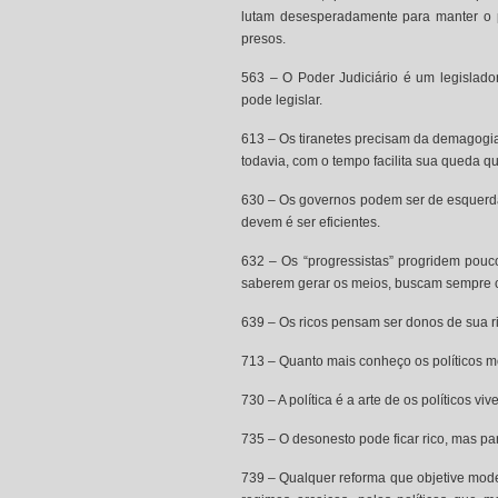
lutam desesperadamente para manter o p
presos.
563 – O Poder Judiciário é um legislado
pode legislar.
613 – Os tiranetes precisam da demagogia
todavia, com o tempo facilita sua queda q
630 – Os governos podem ser de esquerda 
devem é ser eficientes.
632 – Os “progressistas” progridem pouc
saberem gerar os meios, buscam sempre c
639 – Os ricos pensam ser donos de sua r
713 – Quanto mais conheço os políticos m
730 – A política é a arte de os políticos v
735 – O desonesto pode ficar rico, mas 
739 – Qualquer reforma que objetive mode