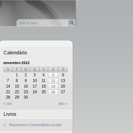
Calendário
novembro 2022
S
T
Q
Q
S
S
D
1
2
3
4
6
5
7
8
9
10
11
13
12
14
15
16
17
18
20
19
21
22
23
24
25
27
26
28
29
30
« out
dez »
Livros
Resenhas e Comentários (Lista)