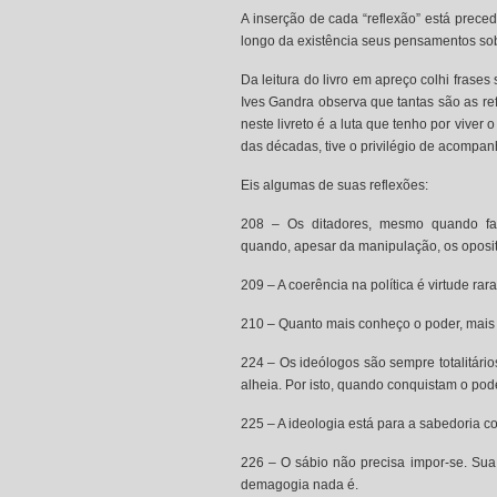
A inserção de cada “reflexão” está prece
longo da existência seus pensamentos so
Da leitura do livro em apreço colhi frases
Ives Gandra observa que tantas são as re
neste livreto é a luta que tenho por vive
das décadas, tive o privilégio de acompan
Eis algumas de suas reflexões:
208 – Os ditadores, mesmo quando fant
quando, apesar da manipulação, os oposi
209 – A coerência na política é virtude ra
210 – Quanto mais conheço o poder, mais 
224 – Os ideólogos são sempre totalitári
alheia. Por isto, quando conquistam o pod
225 – A ideologia está para a sabedoria co
226 – O sábio não precisa impor-se. Sua
demagogia nada é.