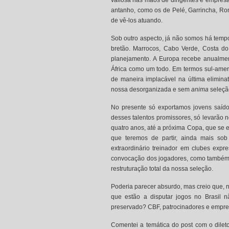
valiosa nas mãos de dirigentes e empresár
antanho, como os de Pelé, Garrincha, Ron
de vê-los atuando.
Sob outro aspecto, já não somos há tempos
bretão. Marrocos, Cabo Verde, Costa do
planejamento. A Europa recebe anualmen
África como um todo. Em termos sul-amer
de maneira implacável na última elimin
nossa desorganizada e sem
anima
seleçã
No presente só exportamos jovens saído
desses talentos promissores, só levarã
quatro anos, até a próxima Copa, que se e
que teremos de partir, ainda mais sob
extraordinário treinador em clubes ex
convocação dos jogadores, como também 
restruturação total da nossa seleção.
Poderia parecer absurdo, mas creio que, 
que estão a disputar jogos no Brasil 
preservado? CBF, patrocinadores e empre
Comentei a temática do post com o dilet