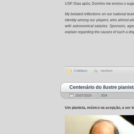
USP. Dias após, Dorinho me enviou o suges
My belated reflections on our national tea
identity among our players, who almost al
with astronomical salaries. Sponsors, agen
explain regarding the causes of such a dis
Cotidiano
nenhum
Centenário do ilustre piani
25/07/2026
JEM
Um pianista, músico na acepção, a ser 