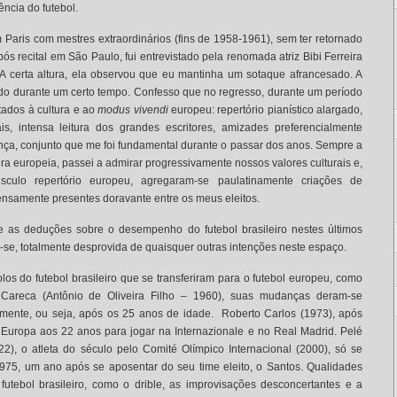
ncia do futebol.
aris com mestres extraordinários (fins de 1958-1961), sem ter retornado
ós recital em São Paulo, fui entrevistado pela renomada atriz Bibi Ferreira
A certa altura, ela observou que eu mantinha um sotaque afrancesado. A
do durante um certo tempo. Confesso que no regresso, durante um período
ados à cultura e ao
modus vivendi
europeu: repertório pianístico alargado,
is, intensa leitura dos grandes escritores, amizades preferencialmente
França, conjunto que me foi fundamental durante o passar dos anos. Sempre a
a europeia, passei a admirar progressivamente nossos valores culturais e,
culo repertório europeu, agregaram-se paulatinamente criações de
tensamente presentes doravante entre os meus eleitos.
e as deduções sobre o desempenho do futebol brasileiro nestes últimos
e-se, totalmente desprovida de quaisquer outras intenções neste espaço.
s do futebol brasileiro que se transferiram para o futebol europeu, como
 Careca (Antônio de Oliveira Filho – 1960), suas mudanças deram-se
amente, ou seja, após os 25 anos de idade. Roberto Carlos (1973), após
 a Europa aos 22 anos para jogar na Internazionale e no Real Madrid. Pelé
), o atleta do século pelo Comité Olímpico Internacional (2000), só se
975, um ano após se aposentar do seu time eleito, o Santos. Qualidades
futebol brasileiro, como o drible, as improvisações desconcertantes e a