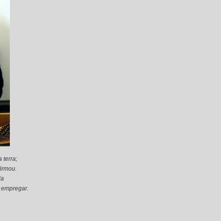
 terra;
firmou.
da
a empregar.