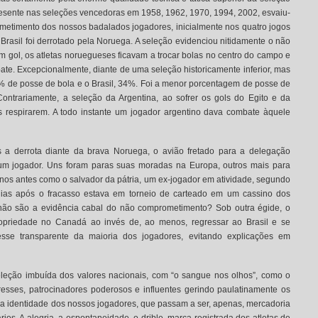
resente nas seleções vencedoras em 1958, 1962, 1970, 1994, 2002, esvaiu-
metimento dos nossos badalados jogadores, inicialmente nos quatro jogos
o Brasil foi derrotado pela Noruega. A seleção evidenciou nitidamente o não
gol, os atletas noruegueses ficavam a trocar bolas no centro do campo e
e. Excepcionalmente, diante de uma seleção historicamente inferior, mas
% de posse de bola e o Brasil, 34%. Foi a menor porcentagem de posse de
ntrariamente, a seleção da Argentina, ao sofrer os gols do Egito e da
s respirarem. A todo instante um jogador argentino dava combate àquele
ós a derrota diante da brava Noruega, o avião fretado para a delegação
 um jogador. Uns foram paras suas moradas na Europa, outros mais para
nos antes como o salvador da pátria, um ex-jogador em atividade, segundo
dias após o fracasso estava em torneio de carteado em um cassino dos
não são a evidência cabal do não comprometimento? Sob outra égide, o
propriedade no Canadá ao invés de, ao menos, regressar ao Brasil e se
resse transparente da maioria dos jogadores, evitando explicações em
leção imbuída dos valores nacionais, com “o sangue nos olhos”, como o
esses, patrocinadores poderosos e influentes gerindo paulatinamente os
a identidade dos nossos jogadores, que passam a ser, apenas, mercadoria