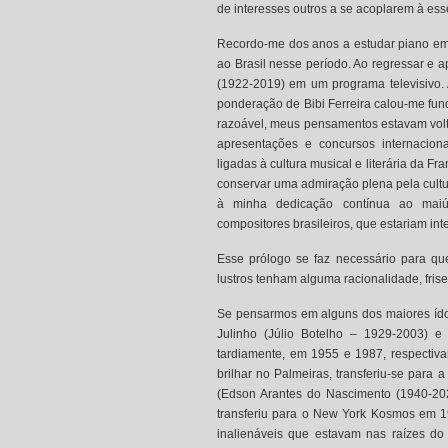
de interesses outros a se acoplarem à essê
Recordo-me dos anos a estudar piano em P
ao Brasil nesse período. Ao regressar e ap
(1922-2019) em um programa televisivo. 
ponderação de Bibi Ferreira calou-me fun
razoável, meus pensamentos estavam volt
apresentações e concursos internaciona
ligadas à cultura musical e literária da 
conservar uma admiração plena pela cultur
à minha dedicação contínua ao maiús
compositores brasileiros, que estariam in
Esse prólogo se faz necessário para qu
lustros tenham alguma racionalidade, fris
Se pensarmos em alguns dos maiores ídolo
Julinho (Júlio Botelho – 1929-2003) e
tardiamente, em 1955 e 1987, respectiv
brilhar no Palmeiras, transferiu-se para
(Edson Arantes do Nascimento (1940-2022
transferiu para o New York Kosmos em 1
inalienáveis que estavam nas raízes do 