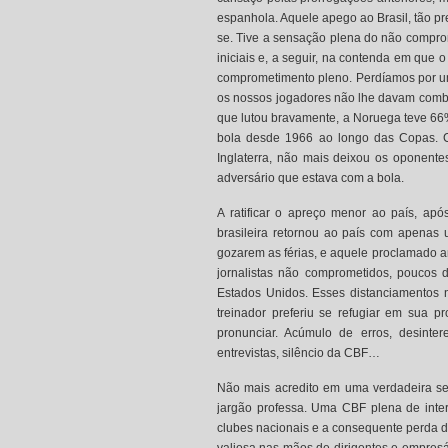
espanhola. Aquele apego ao Brasil, tão p
se. Tive a sensação plena do não compro
iniciais e, a seguir, na contenda em que 
comprometimento pleno. Perdíamos por um 
os nossos jogadores não lhe davam combat
que lutou bravamente, a Noruega teve 66
bola desde 1966 ao longo das Copas. Co
Inglaterra, não mais deixou os oponente
adversário que estava com a bola.
A ratificar o apreço menor ao país, ap
brasileira retornou ao país com apenas
gozarem as férias, e aquele proclamado a
jornalistas não comprometidos, poucos 
Estados Unidos. Esses distanciamentos 
treinador preferiu se refugiar em sua 
pronunciar. Acúmulo de erros, desinte
entrevistas, silêncio da CBF…
Não mais acredito em uma verdadeira se
jargão professa. Uma CBF plena de inter
clubes nacionais e a consequente perda d