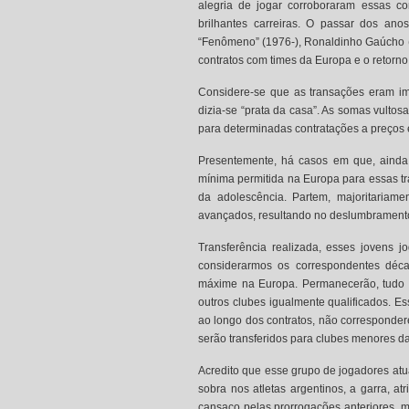
alegria de jogar corroboraram essas c
brilhantes carreiras. O passar dos ano
“Fenômeno” (1976-), Ronaldinho Gaúcho (1
contratos com times da Europa e o retorno
Considere-se que as transações eram i
dizia-se “prata da casa”. As somas vulto
para determinadas contratações a preços e
Presentemente, há casos em que, ainda 
mínima permitida na Europa para essas tr
da adolescência. Partem, majoritariame
avançados, resultando no deslumbrament
Transferência realizada, esses jovens j
considerarmos os correspondentes déca
máxime na Europa. Permanecerão, tudo lev
outros clubes igualmente qualificados. E
ao longo dos contratos, não corresponder
serão transferidos para clubes menores d
Acredito que esse grupo de jogadores atu
sobra nos atletas argentinos, a garra, at
cansaço pelas prorrogações anteriores, m