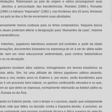
ontratações. Retornaram ao país de origem e vários prosseguiram suas
s afunilou a precocidade das transferências. Romário (1966-), Ronaldo
980-) e Adriano “Imperador” (1982-), nas fronteiras dos 20 anos, firmaram
 ao país se deu a fim de encerrarem suas atividades.
mensamente menos custosas para os times compradores. Naquela época
sas atuais poderiam alterar a designação para “diamantes da casa”, máxime
stratosféricos.
imberbes, jogadores talentosos assinam pré-contratos a partir da idade
ansações, documentos baseados na esperança do vir a ser do atleta saído
nte sem um nível educacional sedimentado, para centros futebolísticos
o ou na decepção.
ogadores recebem altos salários, inimagináveis em termos brasileiros se
das atrás. Sim, há uma plêiade de ótimos jogadores pátrios atuando,
a a crer, muitos anos no Exterior e, por vezes, serão transferidos para
sse é um processo bem natural, os ganhos continuarão elevados e os que,
em ao que deles se esperava, normalmente retornarão ao futebol pátrio ou
a Europa ou da Ásia.
ando no Exterior perde, com o tempo e o sucesso, aquilo que sobejamente
ributo este que faltou na decisão contra a Espanha devido, é possível, ao
as certamente pela enorme qualidade técnica e tática superior da seleção