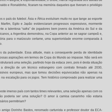
ios. A alegria, a espontaneidade, o drible, marca registrada dos atletas de
aldo e Ronaldinho, ficaram na memória daqueles que tiveram o privilégio
 o país do futebol. Ásia e África evoluíram muito no que tange ao esporte
 Marfim, Egito e Japão evidenciaram progressos expressivos, mormente
te a talentosa “safra” de jogadores bem jovens da América do Sul e da
icanos, a Argentina demonstrou, na Copa anterior ao se sagrar campeã e,
atória para o maiúsculo certame, uma superioridade enorme comparada à
o.
s da puberdade. Essa atitude, mais a consequente perda de identidade
o nossas aspirações em termos de Copa do Mundo ao impasse. Não será em
struturará uma seleção, partindo hoje da estaca zero, pois é desta
situação
 a direção de um técnico estrangeiro com contrato firmado até 2030,
pressivos europeus, mas que tomou decisões equivocadas não apenas na
na escalação para os jogos. Tem histórico comprovado para realizar uma
neste imenso país com tantos times relevantes, uma seleção apenas com os
não poderia ser uma solução? O amor à camisa canarinho não estaria
sários permitiriam?
o amigo Dorinho Bastos, renomado cartunista e professor doutor da ECA-