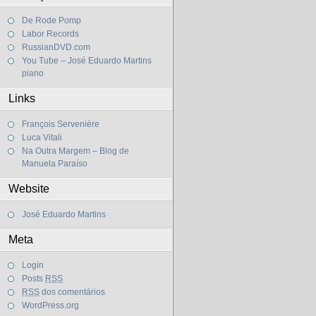
De Rode Pomp
Labor Records
RussianDVD.com
You Tube – José Eduardo Martins
piano
Links
François Servenière
Luca Vitali
Na Outra Margem – Blog de
Manuela Paraíso
Website
José Eduardo Martins
Meta
Login
Posts
RSS
RSS
dos comentários
WordPress.org