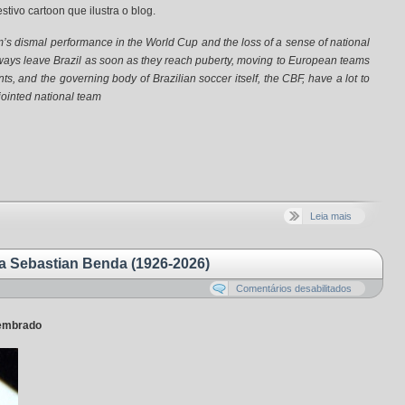
tivo cartoon que ilustra o blog.
m’s dismal performance in the World Cup and the loss of a sense of national
ways leave Brazil as soon as they reach puberty, moving to European teams
ts, and the governing body of Brazilian soccer itself, the CBF, have a lot to
jointed national team
Leia mais
sta Sebastian Benda (1926-2026)
Comentários desabilitados
lembrado