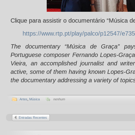
Clique para assistir o documentário “Música d
https://www.rtp.pt/play/palco/p12547/e7
The
documentary
“Música de Graça” pay
Portuguese composer Fernando Lopes-Graç
Vieira, an accomplished journalist and writer
active,
some of them having known Lopes-Graç
the documentary addressing a variety of topic
Artes
,
Música
nenhum
Entradas Recentes