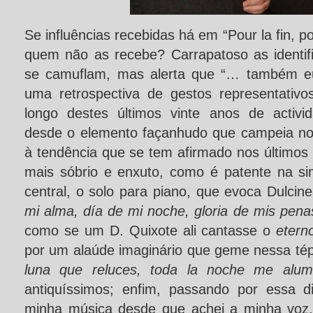
Se influências recebidas há em “Pour la fin
quem não as recebe? Carrapatoso as identifi
se camuflam, mas alerta que “… também eu
uma retrospectiva de gestos representativ
longo destes últimos vinte anos de activida
desde o elemento façanhudo que campeia no
à tendência que se tem afirmado nos últimos
mais sóbrio e enxuto, como é patente na s
central, o solo para piano, que evoca Dulcin
mi alma, día de mi noche, gloria de mis pena
como se um D. Quixote ali cantasse o
etern
por um alaúde imaginário que geme nessa tép
luna que reluces, toda la noche me alum
antiquíssimos; enfim, passando por essa d
minha música desde que achei a minha voz,