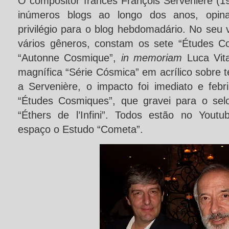
O compositor francês François Servenière (1
inúmeros blogs ao longo dos anos, opin
privilégio para o blog hebdomadário. No seu
vários gêneros, constam os sete “Études C
“Autonne Cosmique”,
in memoriam
Luca Vita
magnífica “Série Cósmica” em acrílico sobre t
a Servenière, o impacto foi imediato e febr
“Études Cosmiques”, que gravei para o se
“Éthers de l’Infini”. Todos estão no Youtu
espaço o Estudo “Cometa”.