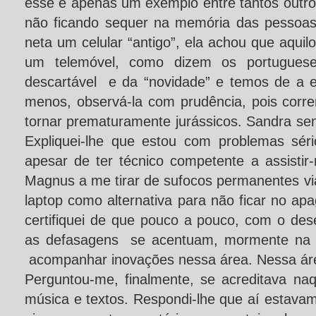
esse é apenas um exemplo entre tantos outro
não ficando sequer na memória das pessoa
neta um celular “antigo”, ela achou que aquil
um telemóvel, como dizem os portugues
descartável e da “novidade” e temos de a 
menos, observá-la com prudência, pois corre
tornar prematuramente jurássicos. Sandra sen
Expliquei-lhe que estou com problemas sé
apesar de ter técnico competente a assist
Magnus a me tirar de sufocos permanentes via
laptop como alternativa para não ficar no ap
certifiquei de que pouco a pouco, com o des
as defasagens se acentuam, mormente na min
acompanhar inovações nessa área. Nessa área
Perguntou-me, finalmente, se acreditava naq
música e textos. Respondi-lhe que aí estava