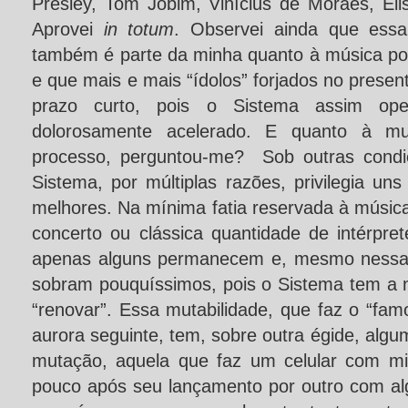
Presley, Tom Jobim, Vinícius de Moraes, Elis
Aprovei
in totum
. Observei ainda que ess
também é parte da minha quanto à música pop
e que mais e mais “ídolos” forjados no prese
prazo curto, pois o Sistema assim op
dolorosamente acelerado. E quanto à mu
processo, perguntou-me? Sob outras condi
Sistema, por múltiplas razões, privilegia u
melhores. Na mínima fatia reservada à mús
concerto ou clássica quantidade de intérpr
apenas alguns permanecem e, mesmo nessas
sobram pouquíssimos, pois o Sistema tem a 
“renovar”. Essa mutabilidade, que faz o “fa
aurora seguinte, tem, sobre outra égide, al
mutação, aquela que faz um celular com mi
pouco após seu lançamento por outro com a