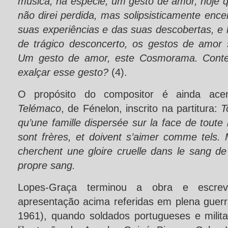
música, na espécie, um gesto de amor, hoje q
não direi perdida, mas solipsisticamente enc
suas experiências e das suas descobertas, 
de trágico desconcerto, os gestos de amor
Um gesto de amor, este Cosmorama. Conter
exalçar esse gesto?
(4).
O propósito do compositor é ainda acen
Telémaco
, de Fénelon, inscrito na partitura:
T
qu’une famille dispersée sur la face de toute 
sont frères, et doivent s’aimer comme tels.
cherchent une gloire cruelle dans le sang de 
propre sang.
Lopes-Graça terminou a obra e escre
apresentação acima referidas em plena guerr
1961), quando soldados portugueses e mili