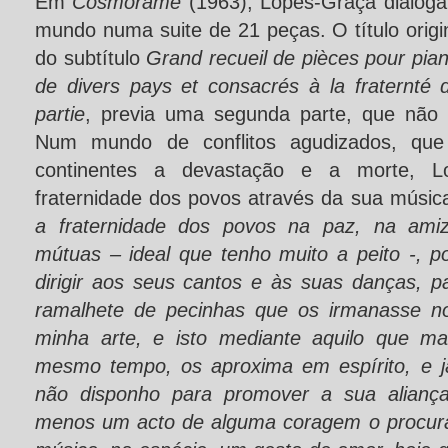
Em
Cosmorame
(1963), Lopes-Graça dialoga
mundo numa suite de 21 peças. O título origi
do subtítulo
Grand recueil de pièces pour pia
de divers pays et consacrés à la fraternté 
partie
, previa uma segunda parte, que não
Num mundo de conflitos agudizados, que
continentes a devastação e a morte, L
fraternidade dos povos através da sua música
a fraternidade dos povos na paz, na am
mútuas – ideal que tenho muito a peito -, 
dirigir aos seus cantos e às suas danças,
ramalhete de pecinhas que os irmanasse 
minha arte, e isto mediante aquilo que mai
mesmo tempo, os aproxima em espírito, e j
não disponho para promover a sua aliança
menos um acto de alguma coragem o procurar