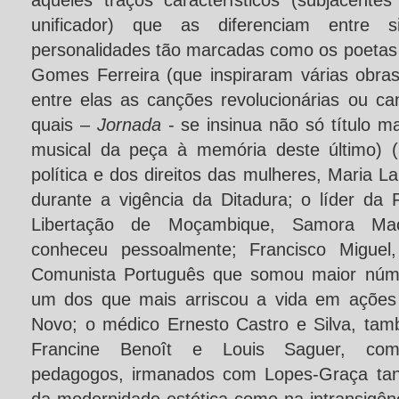
aqueles traços característicos (subjacentes
unificador) que as diferenciam entre 
personalidades tão marcadas como os poetas 
Gomes Ferreira (que inspiraram várias obra
entre elas as canções revolucionárias ou c
quais –
Jornada
- se insinua não só título 
musical da peça à memória deste último) (3)
política e dos direitos das mulheres, Maria L
durante a vigência da Ditadura; o líder d
Libertação de Moçambique, Samora Mac
conheceu pessoalmente; Francisco Miguel,
Comunista Português que somou maior núme
um dos que mais arriscou a vida em ações 
Novo; o médico Ernesto Castro e Silva, ta
Francine Benoît e Louis Saguer, compo
pedagogos, irmanados com Lopes-Graça tant