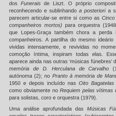
dos
Funerais
de Liszt. O próprio composit
reconhecendo e sublinhando
a posteriori
a s
parecem articular-se entre si como as
Cinco
companheiros mortos)
para orquestra (1948
que Lopes-Graça também chora a perda i
companheiros. A partilha do mesmo ideário e
vividas intensamente, e revividas no mom
comoção íntima, inspiram todas elas. Ess
aparece ainda nas outras ‘músicas fúnebres’ 
memória de D. Herculana de Carvalho
(
autónoma (2); no
Pranto à memória de Man
1950 e depois incluído nas
Oito Bagatela
como obviamente no
Requiem pelas vítimas
para solistas, coro e orquestra (1979).
Uma análise aprofundada das
Músicas F