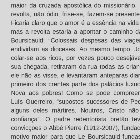
maior da cruzada apostólica do missionário.
revolta, não ódio, frise-se, fazem-se present
Ficaria claro que o amor é a essência na vida
mas a revolta estaria a apontar o caminho d
Boursicauld: “Colossais despesas das via
endividam as dioceses. Ao mesmo tempo, Jo
colar-se aos ricos, por vezes pouco desejáv
sua chegada, retiraram da rua todas as cria
ele não as visse, e levantaram anteparas dian
primeiro dos crentes parte dos palácios lux
Nova aos pobres! Como se pode compreen
Luís Guerreiro, “supostos sucessores de Pe
alguns deles mártires. Noutros, Cristo nã
confiança”. O padre redentorista bretão tev
convicções o Abbé Pierre (1912-2007), fund
motivo maior para que Le Boursicauld funda