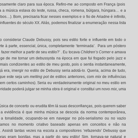
osamente claro para sua época. Refiro-me ao composto em França (pois
a música eslava do leste, russa, checa, romena, búlgara, húngara… e a
os…). Bom, precisaria ficar nesses exemplos e o fio de Ariadne é infinito,
nfluentes do século XX. Aliás, podemos finalizar a enumeração nessa lista
 considerar Claude Debussy, pois seu estilo forte e influente em todo o
e à parte, essencial, única, completamente ‘terminada’. Para um póstero
fazer melhor a partir de seu estilo?’ . Eu tocava
Children’s Corner
e amava
nge de me tornar um debussysta na época em que fui fisgado pelo jazz e
mais condizentes ao estilo de meu gosto, pois o sentia instantaneamente,
 era, imergir no estilo de Debussy seria adotá-lo. Queria, acima de tudo,
que este seja um
melting pot
de estilos anteriores, com
mix
de influências
em certos caminhos). Seria eu verdadeiramente original no meu estilo em
ridade poderá julgar se minha obra é original e constitui um novo
mix
, uma
ica de concerto ou erudita têm lá suas desconfianças, pois querem saber
r, a evidência é que minha música se descola da norma contemporânea,
 a tonalidade, ocupando-se em navegar no pós-serialismo ou no vazio
íamos no momento criativo baseado apenas em conceitos e não na
al. Assisti tantas vezes na escola a compositores ‘refazendo’ Debussy que
ras eram bonitas, mas a partir do seu estilo! Sim, tornava-se natural e