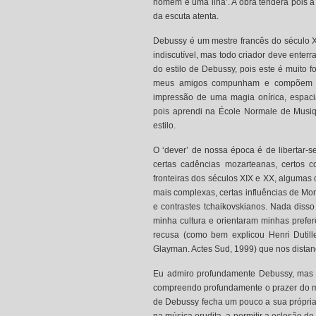
homem é uma ilha’. A obra tenderá pois a 
da escuta atenta.
Debussy é um mestre francês do século XX
indiscutível, mas todo criador deve enter
do estilo de Debussy, pois este é muito 
meus amigos compunham e compõem ain
impressão de uma magia onírica, espacia
pois aprendi na École Normale de Musiq
estilo.
O ‘dever’ de nossa época é de libertar
certas cadências mozarteanas, certos c
fronteiras dos séculos XIX e XX, algumas 
mais complexas, certas influências de Mo
e contrastes tchaikovskianos. Nada diss
minha cultura e orientaram minhas prefer
recusa (como bem explicou Henri Dutil
Glayman. Actes Sud, 1999) que nos distan
Eu admiro profundamente Debussy, mas nã
compreendo profundamente o prazer do meu
de Debussy fecha um pouco a sua própria