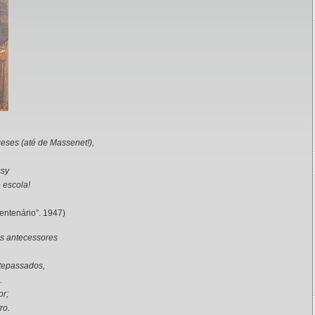
ceses (até de Massenet!),
ssy
e escola!
uentenário”. 1947)
s antecessores
tepassados,
.
or;
ro.