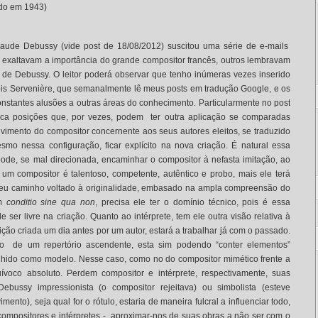
ido em 1943)
aude Debussy (vide post de 18/08/2012) suscitou uma série de e-mails
 exaltavam a importância do grande compositor francês, outros lembravam
de Debussy. O leitor poderá observar que tenho inúmeras vezes inserido
ois Servenière, que semanalmente lê meus posts em tradução Google, e os
onstantes alusões a outras áreas do conhecimento. Particularmente no post
ca posições que, por vezes, podem ter outra aplicação se comparadas
lvimento do compositor concernente aos seus autores eleitos, se traduzido
mo nessa configuração, ficar explícito na nova criação. É natural essa
pode, se mal direcionada, encaminhar o compositor à nefasta imitação, ao
 um compositor é talentoso, competente, autêntico e probo, mais ele terá
o seu caminho voltado à originalidade, embasado na ampla compreensão do
em
conditio sine qua non
, precisa ele ter o domínio técnico, pois é essa
 ser livre na criação. Quanto ao intérprete, tem ele outra visão relativa à
ão criada um dia antes por um autor, estará a trabalhar já com o passado.
tação de um repertório ascendente, esta sim podendo “conter elementos”
lhido como modelo. Nesse caso, como no do compositor mimético frente a
ívoco absoluto. Perdem compositor e intérprete, respectivamente, suas
Debussy impressionista (o compositor rejeitava) ou simbolista (esteve
ento), seja qual for o rótulo, estaria de maneira fulcral a influenciar todo,
 compositores e intérpretes - aproximar-nos de suas obras a não ser com o