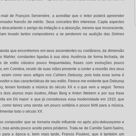
-mail de François Servenière, a acreditar que o leitor poderá apreender
nsador francês de mérito. Seus conceitos têm interesse. Capta aspectos
não descartando o perigo da imitação e a absorção, mesmo que inconsciente,
teriam levado tantos compositores a se perderem na audição das
Sirènes
, ainda que encontremos em seus ascendentes ou coetâneos, da dimensão
Mahler, constantes ligadas à sua obra. Ausência de forma fechada, de
as de estilo clássico pouco frequentadas, frases com evoluções pouco
, em Coimbra, recebi de suas mãos presente a conter a reunião dos seus
s, assim como seus artigos nos
Cahiers Debussy
, pois toda essa soma é
sitor e das características de seu estilo. Parece-me evidente que Debussy
nsky, teriam fundado a música do século XX e o que vem a seguir. Temos
s dois alunos mais ilustres, Alban Berg e Anton Webern e por sua frase
scrita em Dó maior’ e que já considerava essa modernidade em 1910, que
, como talvez uma senda um pouco solitária e pouco fértil para a música,
imentar todo o século XX.
so compositor que se tornaria muito influente no após pós-debussysmo e
, mas ainda pouco aceito pelos pósteros. Trata-se de Camille Saint-Saëns,
o para a época e, bem mais tarde, Francis Poulenc, que é também um