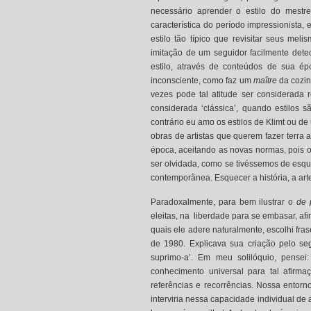
necessário aprender o estilo do mest
característica do período impressionista
estilo tão típico que revisitar seus mel
imitação de um seguidor facilmente dete
estilo, através de conteúdos de sua é
inconsciente, como faz um
maître
da cozinh
vezes pode tal atitude ser considerada
considerada ‘clássica’, quando estilos 
contrário eu amo os estilos de Klimt ou d
obras de artistas que querem fazer terra 
época, aceitando as novas normas, pois 
ser olvidada, como se tivéssemos de esqu
contemporânea. Esquecer a história, a arte
Paradoxalmente, para bem ilustrar o
de 
eleitas, na liberdade para se embasar, af
quais ele adere naturalmente, escolhi f
de 1980. Explicava sua criação pelo se
suprimo-a’. Em meu solilóquio, pensei:
conhecimento universal para tal afir
referências e recorrências. Nossa entorno
interviria nessa capacidade individual de