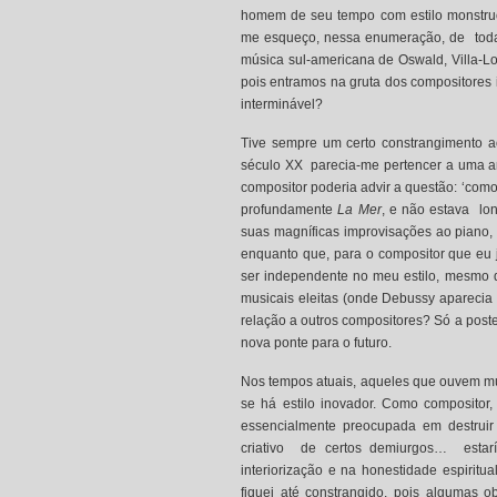
homem de seu tempo com estilo monstru
me esqueço, nessa enumeração, de toda 
música sul-americana de Oswald, Villa-Lob
pois entramos na gruta dos compositores i
interminável?
Tive sempre um certo constrangimento ao
século XX parecia-me pertencer a uma art
compositor poderia advir a questão: ‘como 
profundamente
La Mer
, e não estava lo
suas magníficas improvisações ao piano, 
enquanto que, para o compositor que eu já
ser independente no meu estilo, mesmo 
musicais eleitas (onde Debussy aparecia 
relação a outros compositores? Só a poste
nova ponte para o futuro.
Nos tempos atuais, aqueles que ouvem mús
se há estilo inovador. Como composito
essencialmente preocupada em destruir
criativo de certos demiurgos… estar
interiorização e na honestidade espiritu
fiquei até constrangido, pois algumas ob