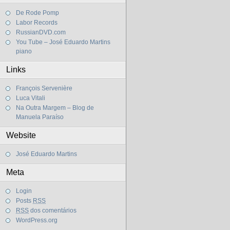
De Rode Pomp
Labor Records
RussianDVD.com
You Tube – José Eduardo Martins
piano
Links
François Servenière
Luca Vitali
Na Outra Margem – Blog de
Manuela Paraíso
Website
José Eduardo Martins
Meta
Login
Posts
RSS
RSS
dos comentários
WordPress.org