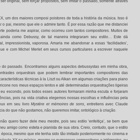
ser original, sem forçar propósitos, sem imitar o passado, somente através
, um dos maiores composi poistores de toda a história da música. Isso é
rar o pai, mesmo que ele o admire tanto. É por essa razão que me distanciei
forte poderia me aspirar, como ocorreu com tantos compositores. Muitos de
da como Debussy, de tal maneira integraram seu estilo… Este dá
l, impressionista, vaporosa. Amaria me abandonar a essas ‘facilidades’,
ue e com Michel Merlet em seus cursos particulares a escrever naquele
-se do passado. Encontramos alguns aspectos debussystas em minha obra,
ontrastes orquestrais que podem lembrar importantes compositores das
características técnicas à la Liszt ou Alkan em algumas criações para piano
rricone nos meus espaços lentos e até determinadas orquestrações ligeiras
o eu escondo, pois todos esses autores formaram minha escuta e forjaram
ências, pois na vida criativa elegemos nossas escolhas e influências pela
leux em seu livro
Mystère et mémoires de sons
, entretiens avec Claude
cia do que não gostamos, não queremos imitar, ontológico à criação.
o quero fazer dele meu mestre, pois seu estilo ‘enfeitiça’, se bem que
 amigo como esteta e pianista de sua obra. Creio, contudo, que o estilo
 época, mesmo que ele tenha sido tão imitado posteriormente no cinema e