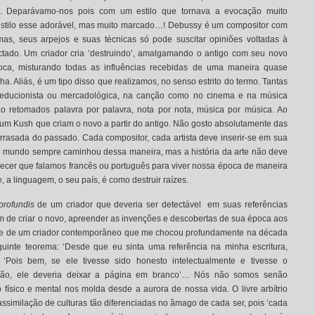
re. Deparávamo-nos pois com um estilo que tornava a evocação muito
, estilo esse adorável, mas muito marcado…! Debussy é um compositor com
ismas, seus arpejos e suas técnicas só pode suscitar opiniões voltadas à
ctado. Um criador cria ‘destruindo’, amalgamando o antigo com seu novo
poca, misturando todas as influências recebidas de uma maneira quase
a. Aliás, é um tipo disso que realizamos, no senso estrito do termo. Tantas
 reducionista ou mercadológica, na canção como no cinema e na música
são retomados palavra por palavra, nota por nota, música por música. Ao
e um Kush que criam o novo a partir do antigo. Não gosto absolutamente das
arrasada do passado. Cada compositor, cada artista deve inserir-se em sua
o mundo sempre caminhou dessa maneira, mas a história da arte não deve
ecer que falamos francês ou português para viver nossa época de maneira
, a linguagem, o seu país, é como destruir raízes.
profundis
de um criador que deveria ser detectável em suas referências
im de criar o novo, apreender as invenções e descobertas de sua época aos
rase de um criador contemporâneo que me chocou profundamente na década
guinte teorema: ‘Desde que eu sinta uma referência na minha escritura,
 ‘Pois bem, se ele tivesse sido honesto intelectualmente e tivesse o
mação, ele deveria deixar a página em branco’… Nós não somos senão
 físico e mental nos molda desde a aurora de nossa vida. O livre arbítrio
 assimilação de culturas tão diferenciadas no âmago de cada ser, pois ‘cada