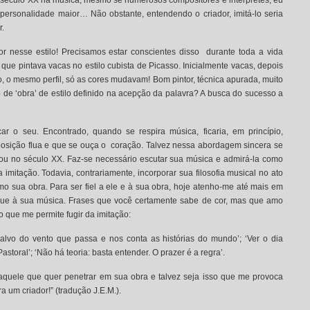
do século XX na música, mesmo se numerosos compositores e intérpretes, eu
ersonalidade maior… Não obstante, entendendo o criador, imitá-lo seria
r.
r nesse estilo! Precisamos estar conscientes disso durante toda a vida
 que pintava vacas no estilo cubista de Picasso. Inicialmente vacas, depois
 o mesmo perfil, só as cores mudavam! Bom pintor, técnica apurada, muito
de ‘obra’ de estilo definido na acepção da palavra? A busca do sucesso a
car o seu. Encontrado, quando se respira música, ficaria, em princípio,
posição flua e que se ouça o coração. Talvez nessa abordagem sincera se
ou no século XX. Faz-se necessário escutar sua música e admirá-la como
imitação. Todavia, contrariamente, incorporar sua filosofia musical no ato
mo sua obra. Para ser fiel a ele e à sua obra, hoje atenho-me até mais em
 que à sua música. Frases que você certamente sabe de cor, mas que amo
o que me permite fugir da imitação:
alvo do vento que passa e nos conta as histórias do mundo’; ‘Ver o dia
astoral’; ‘Não há teoria: basta entender. O prazer é a regra’.
aquele que quer penetrar em sua obra e talvez seja isso que me provoca
ra um criador!” (tradução J.E.M.).