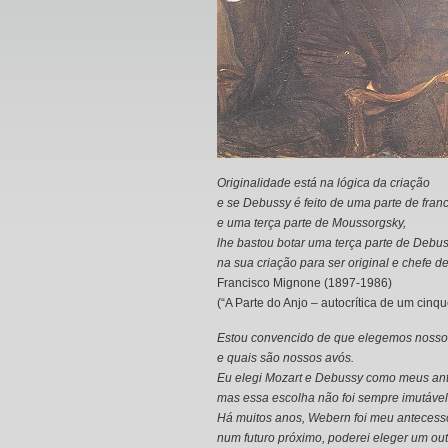
Originalidade está na lógica da criação
e se Debussy é feito de uma parte de fran
e uma terça parte de Moussorgsky,
lhe bastou botar uma terça parte de Debu
na sua criação para ser original e chefe d
Francisco Mignone (1897-1986)
(“A Parte do Anjo – autocrítica de um cinq
Estou convencido de que elegemos nosso
e quais são nossos avós.
Eu elegi Mozart e Debussy como meus an
mas essa escolha não foi sempre imutável
Há muitos anos, Webern foi meu antecess
num futuro próximo, poderei eleger um out