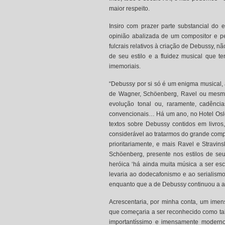
maior respeito.
Insiro com prazer parte substancial do e
opinião abalizada de um compositor e pe
fulcrais relativos à criação de Debussy, 
de seu estilo e a fluidez musical que 
imemoriais.
“Debussy por si só é um enigma musical
de Wagner, Schöenberg, Ravel ou mesmo 
evolução tonal ou, raramente, cadênci
convencionais… Há um ano, no Hotel Oslo
textos sobre Debussy contidos em livro
considerável ao tratarmos do grande compo
prioritariamente, e mais Ravel e Stravi
Schöenberg, presente nos estilos de seu
heróica ‘há ainda muita música a ser e
levaria ao dodecafonismo e ao serialismo
enquanto que a de Debussy continuou a al
Acrescentaria, por minha conta, um imen
que começaria a ser reconhecido como tal
importantíssimo e imensamente modern