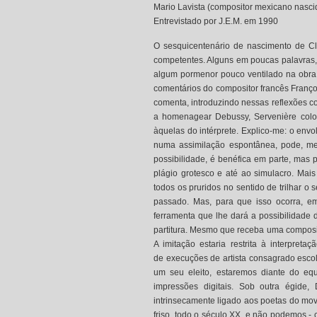
Mario Lavista (compositor mexicano nasc
Entrevistado por J.E.M. em 1990
O sesquicentenário de nascimento de Cl
competentes. Alguns em poucas palavras,
algum pormenor pouco ventilado na obra 
comentários do compositor francês Franç
comenta, introduzindo nessas reflexões c
a homenagear Debussy, Servenière colo
àquelas do intérprete. Explico-me: o envo
numa assimilação espontânea, pode, mes
possibilidade, é benéfica em parte, mas 
plágio grotesco e até ao simulacro. Mais
todos os pruridos no sentido de trilhar 
passado. Mas, para que isso ocorra, 
ferramenta que lhe dará a possibilidade de
partitura. Mesmo que receba uma composiç
A imitação estaria restrita à interpre
de execuções de artista consagrado esco
um seu eleito, estaremos diante do equ
impressões digitais. Sob outra égide, 
intrinsecamente ligado aos poetas do movim
friso, todo o século XX, e não podemos -