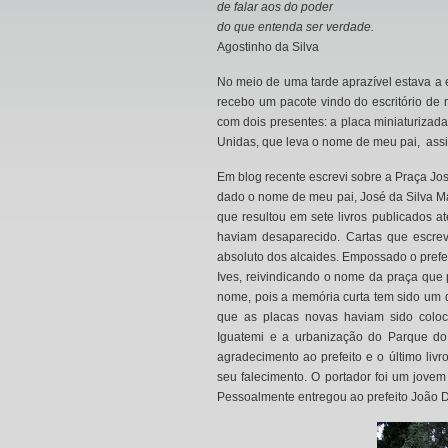
de falar aos do poder
do que entenda ser verdade.
Agostinho da Silva
No meio de uma tarde aprazível estava a
recebo um pacote vindo do escritório de m
com dois presentes: a placa miniaturizad
Unidas, que leva o nome de meu pai, assi
Em blog recente escrevi sobre a Praça Jos
dado o nome de meu pai, José da Silva Mar
que resultou em sete livros publicados 
haviam desaparecido. Cartas que escreve
absoluto dos alcaides. Empossado o prefei
Ives, reivindicando o nome da praça que
nome, pois a memória curta tem sido um
que as placas novas haviam sido coloc
Iguatemi e a urbanização do Parque do
agradecimento ao prefeito e o último liv
seu falecimento. O portador foi um jovem
Pessoalmente entregou ao prefeito João D