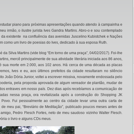
 estudar piano para próximas apresentações quando atendo à campainha e
eu irmão, o ilustre jurista Ives Gandra Martins. Abro-o e sou contemplado
a da existente na confluência das avenidas Juscelino Kubistchek e Nações
m como um livro de poesias do Ives, dedicado à sua esposa Ruth.
é da Silva Martins (vide blog “Em torno de uma praça”, 04/02/2017). Foi-lhe
tins, mercê principalmente de sua atividade literária iniciada aos 86 anos,
até sua morte em 2.000, aos 102 anos. Há cerca de uma década as placas
mos, Ives e eu, aos últimos prefeitos da cidade resultaram no silêncio
to João Dória Junior, voltei a escrever missiva, novamente endossada pelo
 poderia, pela proposta aprovada de algum vereador de plantão, mudar de
 dos entraves em nosso país. Dez dias após recebíamos a comunicação de
adas nessa praça, ora revitalizada após a construção do Shopping JK
 Povo. Fui pessoalmente ao centro da cidade levar uma outra carta de
ro de meu pai, “Breviário de Meditação”, publicado poucos meses antes de
 amigo, Pedro Flesch Fortes, neto de meu saudoso vizinho Walter Flesch.
ória o livro e alguns CDs meus.