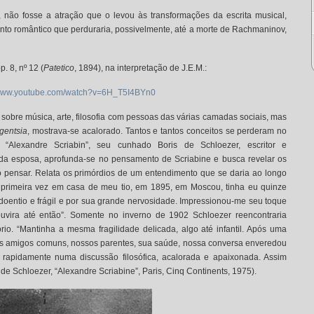
 não fosse a atração que o levou às transformações da escrita musical,
ento romântico que perduraria, possivelmente, até a morte de Rachmaninov,
. 8, nº 12 (
Patetico
, 1894), na interpretação de J.E.M.:
/www.youtube.com/watch?v=6H_T5I4BYn0
sobre música, arte, filosofia com pessoas das várias camadas sociais, mas
igentsia
, mostrava-se acalorado. Tantos e tantos conceitos se perderam no
o “Alexandre Scriabin”, seu cunhado Boris de Schloezer, escritor e
nda esposa, aprofunda-se no pensamento de Scriabine e busca revelar os
o pensar. Relata os primórdios de um entendimento que se daria ao longo
a primeira vez em casa de meu tio, em 1895, em Moscou, tinha eu quinze
doentio e frágil e por sua grande nervosidade. Impressionou-me seu toque
 ouvira até então”. Somente no inverno de 1902 Schloezer reencontraria
rio. “Mantinha a mesma fragilidade delicada, algo até infantil. Após uma
os amigos comuns, nossos parentes, sua saúde, nossa conversa enveredou
u rapidamente numa discussão filosófica, acalorada e apaixonada. Assim
 Schloezer, “Alexandre Scriabine”, Paris, Cinq Continents, 1975).