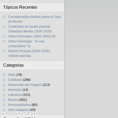
Tópicos Recentes
Considerações tardias sobre a Copa
do Mundo
Centenário do ilustre pianista
Sebastian Benda (1926-2026)
Arthur Honneger (1892-1955) (II)
Arthur Honneger: “Je suis
compositeur” (I)
Désiré N’Kaoua (1933-2026),
notável pianista
Categorias
Artes
(78)
Cotidiano
(288)
Impressões de Viagens
(113)
Interlúdio
(14)
Literatura
(315)
Música
(561)
Personalidades
(80)
Sem categoria
(49)