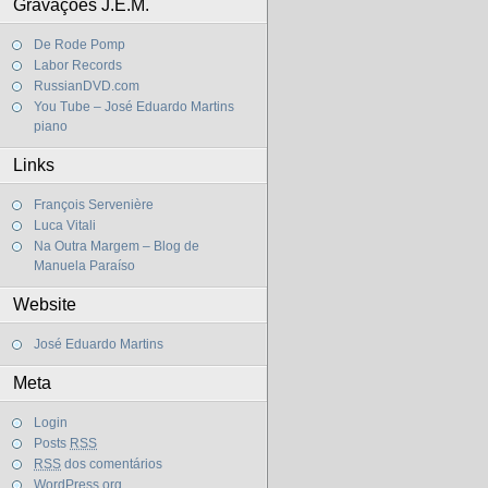
Gravações J.E.M.
De Rode Pomp
Labor Records
RussianDVD.com
You Tube – José Eduardo Martins
piano
Links
François Servenière
Luca Vitali
Na Outra Margem – Blog de
Manuela Paraíso
Website
José Eduardo Martins
Meta
Login
Posts
RSS
RSS
dos comentários
WordPress.org