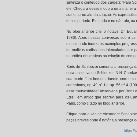
sintetiza o conteúdo dos
carnets
: “Para Sc
ele. Chegara desse modo a uma maneira si
somente no ato da criação. As expressões
desse período. Ele nada é no não-ato, na n
No blog anterior citei o notável Dr. Edua
1986). Após nossas conversas sobre as 
mencionado inúmeros exemplos progressiv
de motivos curtíssimos intercalados por 
neurótico-obsessivos na criação do compos
Boris de Schloezer comenta a presença d
essa assertiva de Schloezer. N.N. Cherka
sua morte: “um homem doente, com uma do
curtíssimos, op. 49 nº 1 e op. 56 nº 4 (1
essa “nervosidade” observada por Boris d
Etzel em artigo que escrevi para os Ca
Paris, como citado no blog anterior.
Clique para ouvir, de Alexandre Scriabin
peças breves onde é notória a presença de
https:/