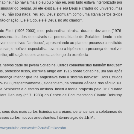
riabine, não havia mais o eu ou o não eu, pois tudo estava interiorizado por
ngular do pensar. Só ele existia, ele era Deus e criador do universo, mas
 ‘eu não sou nada’, ‘eu sou Deus’ pontuam como uma litania certos textos
ão-criação. Ele é tudo, ele é Deus, no ato criador”.
rdo Etzel (1906-2003), meu psicanalista altruísta durante dez anos (1976-
essencialidades detectáveis da personalidade de Scriabine, tendo a ele
os de motivos “ansiosos”, apresentando ao piano o processo constituído
pausas, o notável especialista levantou a hipótese da presença de motivos
itor, utilização que se acentua ao longo da existência.
a nervosidade do jovem Scriabine. Outros comentaristas também traduzem
ss, professor russo, escrevia artigo em 1916 sobre Scriabine, um ano após
ença interior que lhe angustiava todo o sistema nervoso”. Dois Estudos
905-1908, respectivamente), evidenciam
,
na primeira década dos século XX,
e Schloezer e o estado ansioso. Inseri a teoria proposta pelo Dr. Eduardo
hiers Debussy (nº 7, 1983) do Centre de Documentation Claude Debussy,
e, seus dois mais curtos
Estudos
para piano, pertencentes a coletâneas de
sses curtos motivos angustiantes. Interpretação de J.E.M.:
/www.youtube.com/watch?v=VaDmlkczoho