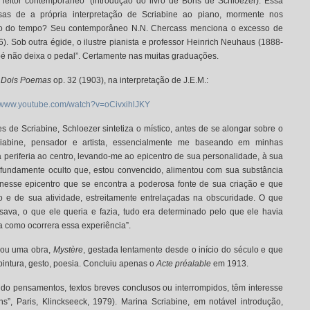
eitor contemporâneo” (introdução do livro de Boris de Schloezer). Essa
sas de a própria interpretação de Scriabine ao piano, mormente nos
ção do tempo? Seu contemporâneo N.N. Chercass menciona o excesso de
. Sob outra égide, o ilustre pianista e professor Heinrich Neuhaus (1888-
pé não deixa o pedal”. Certamente nas muitas graduações.
,
Dois Poemas
op. 32 (1903), na interpretação de J.E.M.:
//www.youtube.com/watch?v=oCivxihlJKY
 de Scriabine, Schloezer sintetiza o místico, antes de se alongar sobre o
riabine, pensador e artista, essencialmente me baseando em minhas
eriferia ao centro, levando-me ao epicentro de sua personalidade, à sua
ofundamente oculto que, estou convencido, alimentou com sua substância
É nesse epicentro que se encontra a poderosa fonte de sua criação e que
e de sua atividade, estreitamente entrelaçadas na obscuridade. O que
ava, o que ele queria e fazia, tudo era determinado pelo que ele havia
 como ocorrera essa experiência”.
izou uma obra,
Mystère
, gestada lentamente desde o início do século e que
, pintura, gesto, poesia. Concluiu apenas o
Acte préalable
em 1913.
do pensamentos, textos breves conclusos ou interrompidos, têm interesse
ns”, Paris, Klinckseeck, 1979). Marina Scriabine, em notável introdução,