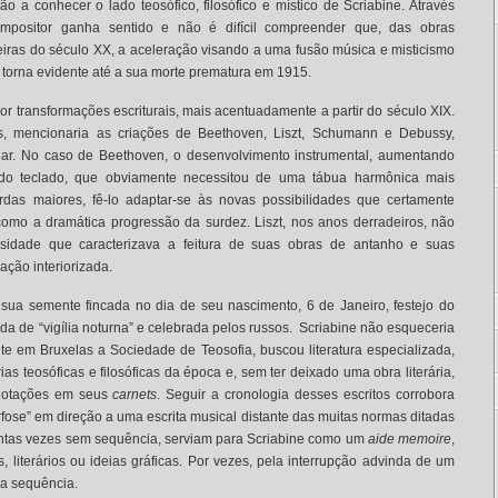
dão a conhecer o lado teosófico, filosófico e místico de Scriabine. Através
ompositor ganha sentido e não é difícil compreender que, das obras
iras do século XX, a aceleração visando a uma fusão música e misticismo
orna evidente até a sua morte prematura em 1915.
or transformações escriturais, mais acentuadamente a partir do século XIX.
, mencionaria as criações de Beethoven, Liszt, Schumann e Debussy,
nhar. No caso de Beethoven, o desenvolvimento instrumental, aumentando
 do teclado, que obviamente necessitou de uma tábua harmônica mais
ordas maiores, fê-lo adaptar-se às novas possibilidades que certamente
como a dramática progressão da surdez. Liszt, nos anos derradeiros, não
uosidade que caracterizava a feitura de suas obras de antanho e suas
ção interiorizada.
ua semente fincada no dia de seu nascimento, 6 de Janeiro, festejo do
ada de “vigília noturna” e celebrada pelos russos. Scriabine não esqueceria
nte em Bruxelas a Sociedade de Teosofia, buscou literatura especializada,
ias teosóficas e filosóficas da época e, sem ter deixado uma obra literária,
anotações em seus
carnets
. Seguir a cronologia desses escritos corrobora
fose” em direção a uma escrita musical distante das muitas normas ditadas
tantas vezes sem sequência, serviam para Scriabine como um
aide memoire
,
 literários ou ideias gráficas. Por vezes, pela interrupção advinda de um
ria sequência.