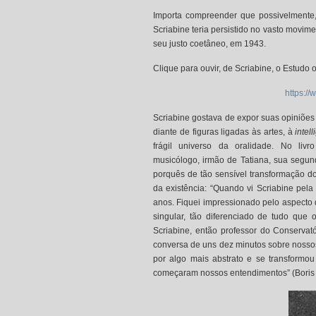
Importa compreender que possivelmente,
Scriabine teria persistido no vasto movim
seu justo coetâneo, em 1943.
Clique para ouvir, de Scriabine, o Estudo op
https:/
Scriabine gostava de expor suas opiniões 
diante de figuras ligadas às artes, à
intell
frágil universo da oralidade. No livr
musicólogo, irmão de Tatiana, sua segu
porquês de tão sensível transformação d
da existência: “Quando vi Scriabine pel
anos. Fiquei impressionado pelo aspecto 
singular, tão diferenciado de tudo que
Scriabine, então professor do Conservató
conversa de uns dez minutos sobre noss
por algo mais abstrato e se transformo
começaram nossos entendimentos” (Boris de