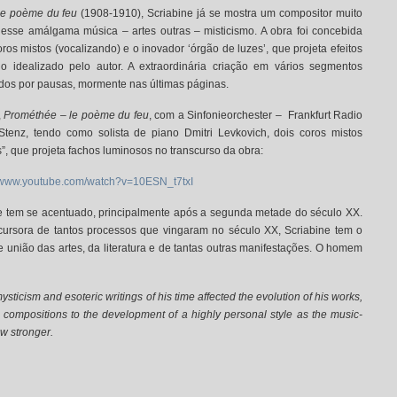
le poème du feu
(1908-1910), Scriabine já se mostra um compositor muito
esse amálgama música – artes outras – misticismo. A obra foi concebida
ros mistos (vocalizando) e o inovador ‘órgão de luzes’, que projeta efeitos
 idealizado pelo autor. A extraordinária criação em vários segmentos
ados por pausas, mormente nas últimas páginas.
,
Prométhée – le poème du feu
, com a Sinfonieorchester – Frankfurt Radio
enz, tendo como solista de piano Dmitri Levkovich, dois coros mistos
”, que projeta fachos luminosos no transcurso da obra:
//www.youtube.com/watch?v=10ESN_t7txI
e tem se acentuado, principalmente após a segunda metade do século XX.
cursora de tantos processos que vingaram no século XX, Scriabine tem o
 união das artes, da literatura e de tantas outras manifestações. O homem
sticism and esoteric writings of his time affected the evolution of his works,
t compositions to the development of a highly personal style as the music-
ew stronger.