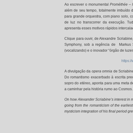
Ao escrever o monumental
Prométhée – 
além de seu tempo, totalmente imbuído d
para grande orquestra, com piano solo, co
de luz no transcorrer
da execução. Tudo
apresenta esses motivos rápidos intercal
Clique para ouvir, de Alexandre Scriabine
Symphony, sob a regência de Markus St
(vocalizando) e o inovador “órgão de luzes
https:
A divulgação da
opera omnia
de Scriabin
Do romantismo exacerbado à escrita pre
sopro do etéreo, aponta para uma meta de
a caminhar pela história rumo ao Cosmos.
On how Alexander Scriabine’s interest in my
going from the romanticism of the earlies
mysticism integration of his final period gr