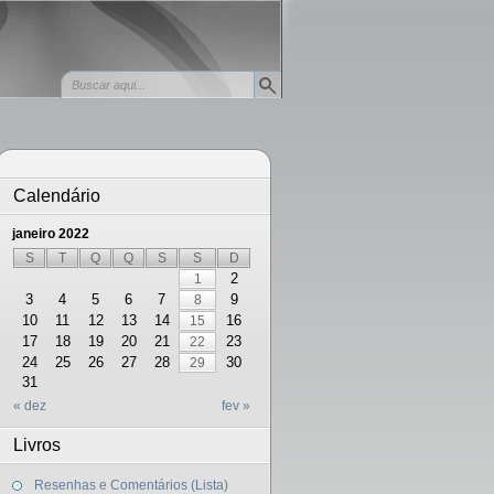
Calendário
janeiro 2022
S
T
Q
Q
S
S
D
2
1
3
4
5
6
7
9
8
10
11
12
13
14
16
15
17
18
19
20
21
23
22
24
25
26
27
28
30
29
31
« dez
fev »
Livros
Resenhas e Comentários (Lista)