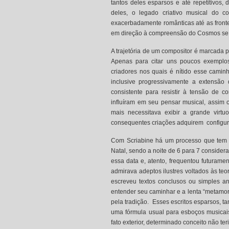
tantos deles esparsos e até repetitivos, 
deles, o legado criativo musical do c
exacerbadamente românticas até as fronte
em direção à compreensão do Cosmos se t
A trajetória de um compositor é marcada p
Apenas para citar uns poucos exemplos
criadores nos quais é nítido esse cami
inclusive progressivamente a extensão
consistente para resistir à tensão de c
influíram em seu pensar musical, assim 
mais necessitava exibir a grande virt
consequentes criações adquirem configura
Com Scriabine há um processo que tem s
Natal, sendo a noite de 6 para 7 consider
essa data e, atento, frequentou futurame
admirava adeptos ilustres voltados às teor
escreveu textos conclusos ou simples 
entender seu caminhar e a lenta “metamor
pela tradição. Esses escritos esparsos, 
uma fórmula usual para esboços musicais,
fato exterior, determinado conceito não te