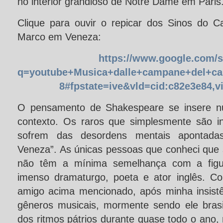
no interior grandioso de Notre Dame em Paris
Clique para ouvir o repicar dos Sinos do 
Marco em Veneza:
https://www.google.com/
q=youtube+Musica+dalle+campane+del+ca
8#fpstate=ive&vld=cid:c82e3e84,v
O pensamento de Shakespeare se insere 
contexto. Os raros que simplesmente são i
sofrem das desordens mentais apontad
Veneza”. As únicas pessoas que conheci que 
não têm a mínima semelhança com a figura
imenso dramaturgo, poeta e ator inglês. C
amigo acima mencionado, após minha insist
gêneros musicais, mormente sendo ele brasil
dos ritmos pátrios durante quase todo o ano, 