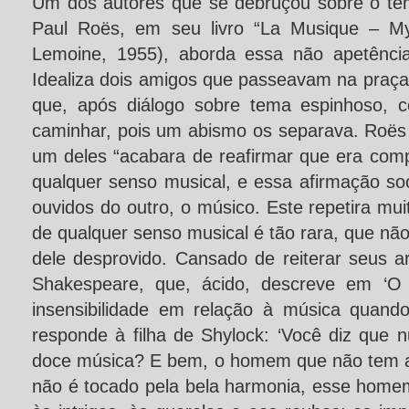
Um dos autores que se debruçou sobre o te
Paul Roës, em seu livro “La Musique – Mys
Lemoine, 1955), aborda essa não apetência
Idealiza dois amigos que passeavam na pra
que, após diálogo sobre tema espinhoso, c
caminhar, pois um abismo os separava. Roë
um deles “acabara de reafirmar que era com
qualquer senso musical, e essa afirmação 
ouvidos do outro, o músico. Este repetira mu
de qualquer senso musical é tão rara, que nã
dele desprovido. Cansado de reiterar seus a
Shakespeare, que, ácido, descreve em ‘O
insensibilidade em relação à música quan
responde à filha de Shylock: ‘Você diz que n
doce música? E bem, o homem que não tem a
não é tocado pela bela harmonia, esse homem