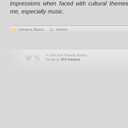
impressions when faced with cultural theme
me, especially music.
Literatura
,
Música
nenhum
© 2026 José Eduardo Martins
Design by
SRS Solutions