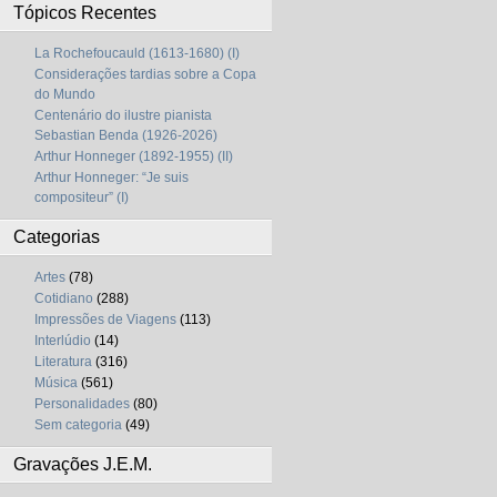
Tópicos Recentes
La Rochefoucauld (1613-1680) (I)
Considerações tardias sobre a Copa
do Mundo
Centenário do ilustre pianista
Sebastian Benda (1926-2026)
Arthur Honneger (1892-1955) (II)
Arthur Honneger: “Je suis
compositeur” (I)
Categorias
Artes
(78)
Cotidiano
(288)
Impressões de Viagens
(113)
Interlúdio
(14)
Literatura
(316)
Música
(561)
Personalidades
(80)
Sem categoria
(49)
Gravações J.E.M.