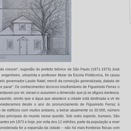
 de crescer”, sugestão do prefeito biônico de São Paulo (1971-1973) José
engenheiro, urbanista e professor titular da Escola Politécnica, foi causa
pelo governador Laudo Natel, mercê da convicção generalizada, datada de
 parar”. Os conhecimentos técnicos insofismáveis de Figueiredo Ferraz o
estavam por vir, vieram e assumem a dimensão que já se afigura dantesca.
xaurido, sendo que a água que abastece a cidade está destinada a vir de
considerarmos desde o ano do pronunciamento de Figueiredo Ferraz à
 de edifícios com muitos andares, a beirar atualmente os 30.000, número
 das principais do mundo nesse quesito. Sob outro aspecto, humano, São
tantes em 1973 e hoje, por volta dos 12 milhões, parte da população a viver
onsiderada for a expansão da cidade – não há mais fronteiras físicas com