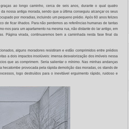
, graças ao longo caminho, cerca de seis anos, durante o qual quatro
o da nossa antiga morada, sendo que a última conseguiu alcançar os seus
ocupado por moradias, incluindo um pequeno prédio. Após 60 anos felizes
co de ficar ilhados. Para não perdemos as referências humanas de tantas
mo-nos para um apartamento na mesma rua, não distante do lar antigo, em
mas. Página virada, continuaremos bem a caminhada nesta fase final da
cionados, alguns moradores resistiram e estão comprimidos entre prédios
itas a dois impactos insolúveis: imensa desvalorização dos imóveis nessa
fícios que as comprimem. Seria salientar o mínimo. Nas minhas andanças
o a hecatombe provocada pela rápida demolição das moradas, os stands de
xcessos, logo destruídos para o inevitável erguimento rápido, ruidoso e