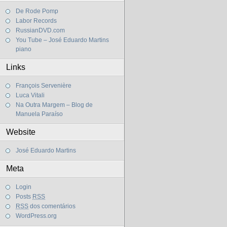
De Rode Pomp
Labor Records
RussianDVD.com
You Tube – José Eduardo Martins
piano
Links
François Servenière
Luca Vitali
Na Outra Margem – Blog de
Manuela Paraíso
Website
José Eduardo Martins
Meta
Login
Posts
RSS
RSS
dos comentários
WordPress.org