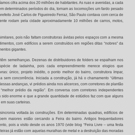
íamos cifra acima dos 20 milhões de habitantes. As ruas e avenidas, a cada
 em determinados períodos do dia, tornam as locomoções um fardo pesado
prefeito José Carlos de Figueiredo Ferraz, São Paulo contava com cerca de
lmente rodam pela cidade aproximadamente 10 milhões de carros, motos,
similares, pois não faltam construtoras ávidas pelos espaços com a mesma
mentos, com edifícios a serem construídos em regiões ditas “nobres” da
entos gigantes.
 têm semelhanças. Dezenas de distribuidores de folders se espalham nos
espécie de ladainha, pois cada empreendimento merece elogios que
s: único, projeto inédito, o ponto melhor do bairro, construtora ímpar,
a sem concorrência. Iniciada a construção, já há o chamamento “últimas
Nessas andanças, vi prédios ainda nos alicerces, com corretores de plantão
 “melhor prédio da região”. Em conversa com corretores independentes
m sido enorme e que a grande quantidade de estúdios faz com que alguns
em suas carteiras.
ncronia voltada às construções. Em determinadas quadras, edifícios de
em maiores estão cercando a Feira do bairro. Antigos frequentadores
o, pois a visito desde os anos 1970 (vide blog “Feira Livre – uma festa
nteiras já estão com aquelas muralhas de metal e a destruição das moradas