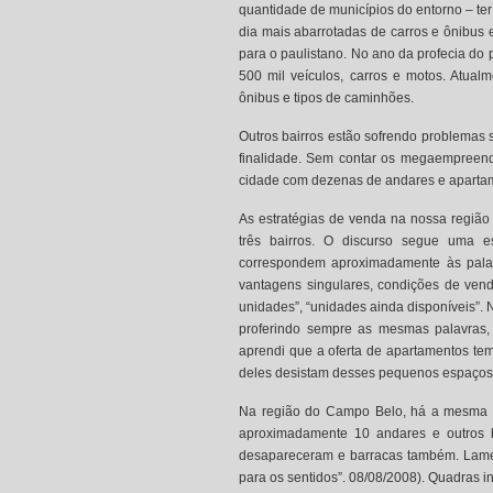
quantidade de municípios do entorno – ter
dia mais abarrotadas de carros e ônibus
para o paulistano. No ano da profecia do 
500 mil veículos, carros e motos. Atua
ônibus e tipos de caminhões.
Outros bairros estão sofrendo problemas 
finalidade. Sem contar os megaempreendi
cidade com dezenas de andares e apartam
As estratégias de venda na nossa região
três bairros. O discurso segue uma 
correspondem aproximadamente às palavra
vantagens singulares, condições de vend
unidades”, “unidades ainda disponíveis”. 
proferindo sempre as mesmas palavras,
aprendi que a oferta de apartamentos te
deles desistam desses pequenos espaços 
Na região do Campo Belo, há a mesma si
aproximadamente 10 andares e outros b
desapareceram e barracas também. Lament
para os sentidos”. 08/08/2008). Quadras i