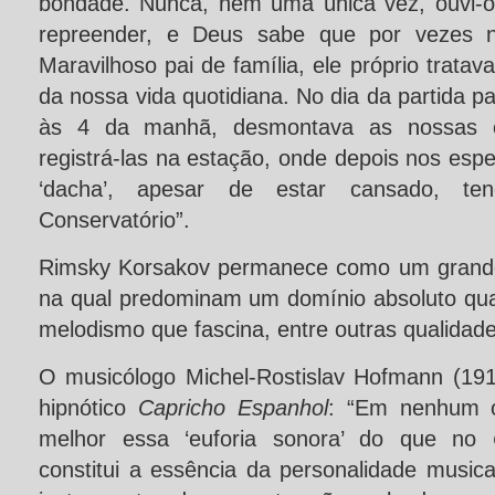
bondade. Nunca, nem uma única vez, ouvi-o
repreender, e Deus sabe que por vezes n
Maravilhoso pai de família, ele próprio trata
da nossa vida quotidiana. No dia da partida pa
às 4 da manhã, desmontava as nossas c
registrá-las na estação, onde depois nos espe
‘dacha’, apesar de estar cansado, t
Conservatório”.
Rimsky Korsakov permanece como um grande
na qual predominam um domínio absoluto qu
melodismo que fascina, entre outras qualidade
O musicólogo Michel-Rostislav Hofmann (19
hipnótico
Capricho Espanhol
: “Em nenhum o
melhor essa ‘euforia sonora’ do que no
constitui a essência da personalidade music