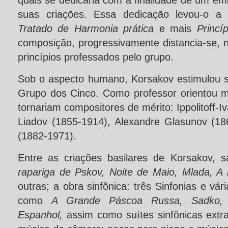
quais se dedicaria com a finalidade de um e
suas criações. Essa dedicação levou-o a 
Tratado de Harmonia prática
e mais
Princí
composição, progressivamente distancia-se, n
princípios professados pelo grupo.
Sob o aspecto humano, Korsakov estimulou 
Grupo dos Cinco. Como professor orientou m
tornariam compositores de mérito: Ippolitoff-I
Liadov (1855-1914), Alexandre Glasunov (186
(1882-1971).
Entre as criações basilares de Korsakov, 
rapariga de Pskov, Noite de Maio, Mlada, A 
outras; a obra sinfônica: três Sinfonias e vá
como
A Grande Páscoa Russa, Sadko, 
Espanhol,
assim como suítes sinfônicas extr