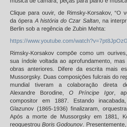
música de câmara; peças para piano e músic
Clique para ouvir, de Rimsky-Korsakov, “O v
da ópera
A história do Czar Saltan
, na interp
Berlin sob a regência de Zubin Mehta:
https://www.youtube.com/watch?v=7pt8JpOz
Rimsky-Korsakov compõe como um ourives, 
sua índole voltada ao aprofundamento, mas 
obras anteriores. Difere da escrita mais 
Mussorgsky. Duas composições fulcrais do repe
mundial tiveram a colaboração direta d
Alexandre Borodine,
O Príncipe Igor
, ap
compositor em 1887. Estando inacabada,
Glazunov (1865-1936) finalizaram, orquestra
Após a morte de Mussorgsky em 1881, Ko
reoquestrou
Boris Godounov
. Presentemente