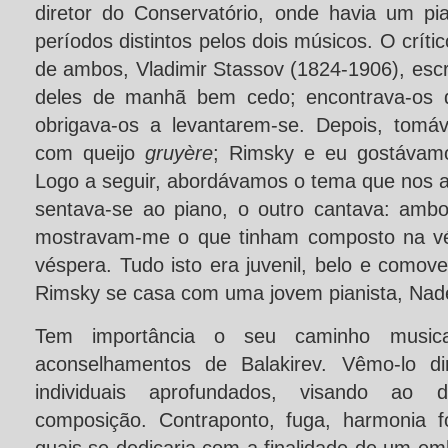
diretor do Conservatório, onde havia um pi
períodos distintos pelos dois músicos. O crít
de ambos, Vladimir Stassov (1824-1906), escr
deles de manhã bem cedo; encontrava-os d
obrigava-os a levantarem-se. Depois, tom
com queijo
gruyère
; Rimsky e eu gostávamo
Logo a seguir, abordávamos o tema que nos 
sentava-se ao piano, o outro cantava: amb
mostravam-me o que tinham composto na vé
véspera. Tudo isto era juvenil, belo e como
Rimsky se casa com uma jovem pianista, Nade
Tem importância o seu caminho music
aconselhamentos de Balakirev. Vêmo-lo di
individuais aprofundados, visando ao d
composição. Contraponto, fuga, harmonia 