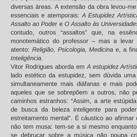
diversas áreas. A extensão da obra levou-me 
essenciais e atemporais:
A Estupidez Artístic
Assalto ao Poder
e
O Assalto às Universidade
contudo, outros “assaltos” que, na essên
monotemático do professor – mas a levar 
atento:
Religião, Psicologia, Medicina
e, a fin
Inteligência
.
Vitor Rodrigues aborda em
A estupidez Artíst
lado estético da estupidez, sem dúvida um
simultaneamente mais diáfanas e mais pod
aqueles que se sobrepõem a outros, não pe
caminhos estranhos: “Assim, a arte estúpid
de busca da beleza inteligente para pod
estreitamento mental”. É cáustico ao afirmar 
não tem musa: tem-se a si mesmo enquanto 
se debruçar sobre a música não poupa crí