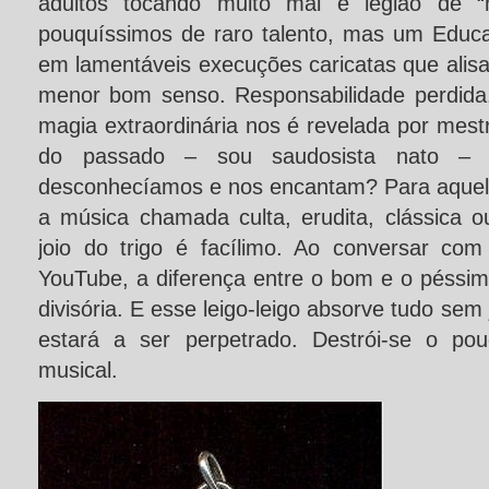
adultos tocando muito mal e legião de “m
pouquíssimos de raro talento, mas um Educa
em lamentáveis execuções caricatas que alis
menor bom senso. Responsabilidade perdida
magia extraordinária nos é revelada por mes
do passado – sou saudosista nato – e
desconhecíamos e nos encantam? Para aquel
a música chamada culta, erudita, clássica o
joio do trigo é facílimo. Ao conversar co
YouTube, a diferença entre o bom e o péssim
divisória. E esse leigo-leigo absorve tudo sem 
estará a ser perpetrado. Destrói-se o po
musical.