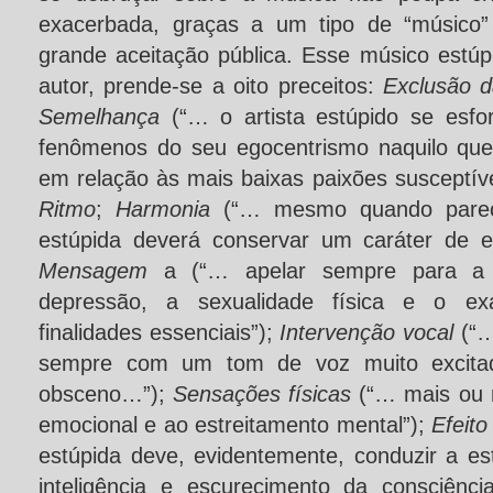
exacerbada, graças a um tipo de “músico”
grande aceitação pública. Esse músico estú
autor, prende-se a oito preceitos:
Exclusão d
Semelhança
(“… o artista estúpido se esfo
fenômenos do seu egocentrismo naquilo que
em relação às mais baixas paixões susceptívei
Ritmo
;
Harmonia
(“… mesmo quando pareç
estúpida deverá conservar um caráter de ex
Mensagem
a (“… apelar sempre para a a
depressão, a sexualidade física e o ex
finalidades essenciais”);
Intervenção vocal
(“
sempre com um tom de voz muito excitado,
obsceno…”);
Sensações físicas
(“… mais ou 
emocional e ao estreitamento mental”);
Efeit
estúpida deve, evidentemente, conduzir a 
inteligência e escurecimento da consciênc