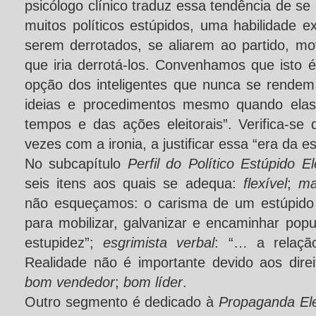
psicólogo clínico traduz essa tendência de se
muitos políticos estúpidos, uma habilidade e
serem derrotados, se aliarem ao partido, mo
que iria derrotá-los. Convenhamos que isto 
opção dos inteligentes que nunca se rendem
ideias e procedimentos mesmo quando elas
tempos e das ações eleitorais”. Verifica-se
vezes com a ironia, a justificar essa “era da e
No subcapítulo
Perfil do Político Estúpido El
seis itens aos quais se adequa:
flexível
;
ma
não esqueçamos: o carisma de um estúpido
para mobilizar, galvanizar e encaminhar po
estupidez”;
esgrimista verbal
: “… a relaç
Realidade não é importante devido aos direit
bom vendedor
;
bom líder
.
Outro segmento é dedicado à
Propaganda Ele