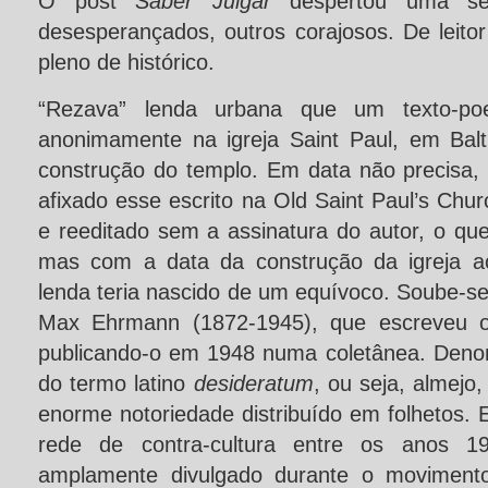
O post
Saber Julgar
despertou uma sé
desesperançados, outros corajosos. De leito
pleno de histórico.
“Rezava” lenda urbana que um texto-poe
anonimamente na igreja Saint Paul, em Bal
construção do templo. Em data não precisa, 
afixado esse escrito na Old Saint Paul’s Chu
e reeditado sem a assinatura do autor, o que
mas com a data da construção da igreja a
lenda teria nascido de um equívoco. Soube-se
Max Ehrmann (1872-1945), que escreveu 
publicando-o em 1948 numa coletânea. Den
do termo latino
desideratum
, ou seja, almej
enorme notoriedade distribuído em folhetos.
rede de contra-cultura entre os anos 1
amplamente divulgado durante o movimen