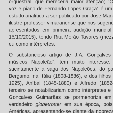
orquestral, que mereceria maior atenção; “
voz e piano de Fernando Lopes-Graça” é um 
estudo analítico a ser publicado por José Mar
ilustre professor vimaranense que nos suger
apresentados em primeira audição mundial
15/10/2015), tendo Rita Morão Tavares (mez
eu como intérpretes.
O substancioso artigo de J.A. Gonçalves
músicos Napoleão”, tem muito interesse.
sucintamente a saga dos Napoleões, do pa
Bergamo, na Itália (1808-1886), e dos filhos
1925), Aníbal (1845-1880) e Alfredo (185
terceiro se notabilizariam como intérpretes 
Gonçalves Guimarães se pormenoriza em A
verdadeiro
globetrotter
em sua época, pois
Américas, apresentando-se diante da nobre