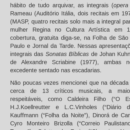
hábito de tudo arquivar, as integrais (
opera
Rameau (Auditório Itália, dois recitais em 
(MASP, quatro recitais solo mais a integral p
mulher Regina no Cultura Artística em 
cobertura, gratuita diga-se, na Folha de Sã
Paulo e Jornal da Tarde. Nessas apresenta
integrais das
Sonatas Bíblicas
de Johan Kuhn
de Alexandre Scriabine (1977), ambas n
excedente sentado nas escadarias.
Não poucas vezes mencionei que na década 
cerca de 13 críticos musicais, a maior
respeitáveis, como Caldeira Filho (“O 
H.J.Koellreutter e L.C.Vinholes (“Diário
Kauffmann (“Folha da Noite”), Dinorá de Carv
Cyro Monteiro Brizolla (“Correio Paulista