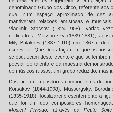
Leitores atentos sugeriram a ampliação
denominado Grupo dos Cinco, referente aos c
que, num espaço aproximado de dez an
mantiveram relações amistosas e musicais.
Vladimir Stassov (1824-1906), várias ve
dedicado a Mussorgsky (1839-1881), após u
Mily Balakirev (1837-1910) em 1867 e dedica
escreveu: “Que Deus faça com que os nossos 
se esqueçam deste evento e que se lembrem 
poesia, do talento e da maestria demonstra
de músicos russos, um grupo reduzido, mas já
Dos cinco compositores componentes do núc
Korsakov (1844-1908), Mussorgsky, Borodin
(1835-1918), focalizarei presentemente a figu
que foi um dos compositores homenage
Musical Privado
, através da
Petite Suite