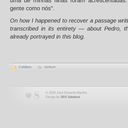
uma de minhas filhas foram acrescentadas
gente como nós”.
On how I happened to recover a passage wri
transcribed in its entirety ― about Pedro, 
already portrayed in this blog.
Cotidiano
nenhum
© 2026 José Eduardo Martins
Design by
SRS Solutions