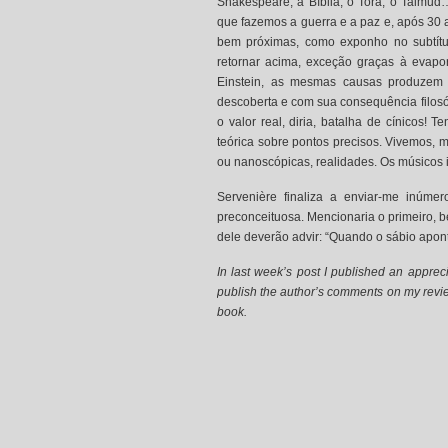
Shakespeare, a Bíblia, o Torá, o Talmu
que fazemos a guerra e a paz e, após 30 
bem próximas, como exponho no subtítu
retornar acima, exceção graças à evapo
Einstein, as mesmas causas produzem
descoberta e com sua consequência filosófi
o valor real, diria, batalha de cínicos! 
teórica sobre pontos precisos. Vivemos,
ou nanoscópicas, realidades. Os músicos 
Servenière finaliza a enviar-me inúmer
preconceituosa. Mencionaria o primeiro, 
dele deverão advir: “Quando o sábio aponta
In last week’s post I published an appreci
publish the author’s comments on my review
book.