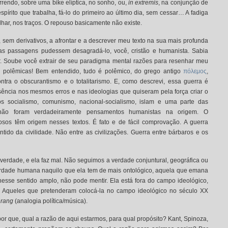
rendo, sobre uma bike elíptica, no sonho, ou,
in extremis
, na conjunção de
 espírito que trabalha, fá-lo do primeiro ao último dia, sem cessar… A fadiga
ar, nos traços. O repouso basicamente não existe.
, sem derivativos, a afrontar e a descrever meu texto na sua mais profunda
das passagens pudessem desagradá-lo, você, cristão e humanista. Sabia
or. Soube você extrair de seu paradigma mental razões para resenhar meu
as polêmicas! Bem entendido, tudo é polêmico, do grego antigo
πόλεμος
,
tra o obscurantismo e o totalitarismo. E, como descrevi, essa guerra é
ssência nos mesmos erros e nas ideologias que quiseram pela força criar o
 socialismo, comunismo, nacional-socialismo, islam e uma parte das
 não foram verdadeiramente pensamentos humanistas na origem. O
osos têm origem nesses textos. É fato e de fácil comprovação. A guerra
ntido da civilidade. Não entre as civilizações. Guerra entre bárbaros e os
erdade, e ela faz mal. Não seguimos a verdade conjuntural, geográfica ou
a verdade humana naquilo que ela tem de mais ontológico, aquela que emana
esse sentido amplo, não pode mentir. Ela está fora do campo ideológico,
a. Aqueles que pretenderam colocá-la no campo ideológico no século XX
rang
(analogia política/música).
or que, qual a razão de aqui estarmos, para qual propósito? Kant, Spinoza,