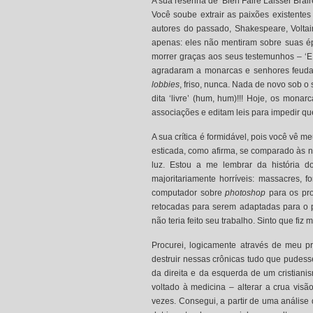
A sua resenha de ‘Bien Faire Laisser Braire
Você soube extrair as paixões existentes
autores do passado, Shakespeare, Voltai
apenas: eles não mentiram sobre suas ép
morrer graças aos seus testemunhos – ‘E 
agradaram a monarcas e senhores feudai
lobbies
, friso, nunca. Nada de novo sob o
dita ‘livre’ (hum, hum)!!! Hoje, os mo
associações e editam leis para impedir q
A sua crítica é formidável, pois você vê m
esticada, como afirma, se comparado às 
luz. Estou a me lembrar da história do
majoritariamente horríveis: massacres,
computador sobre
photoshop
para os pro
retocadas para serem adaptadas para o pú
não teria feito seu trabalho. Sinto que fiz 
Procurei, logicamente através de meu pri
destruir nessas crônicas tudo que pudess
da direita e da esquerda de um cristianis
voltado à medicina – alterar a crua visã
vezes. Consegui, a partir de uma análise 