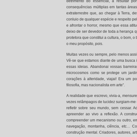
detrimento do essencial, a resultar por
consequências múltiplas em tantas áreas
extraterrestre que, ao chegar à Terra, d
conluio de qualquer espécie e respeito pel
e afrontar o horror, mesmo que essa at
deixo de ser devedor de toda a herança q
protetora que constitui a cultura, o bom, o
o meu propósito, pois.
Muitas vezes ou sempre, pelo menos assi
Vê-se que estamos diante de uma busca inc
essas ideias. Abandonai vossas barreira
microcosmos como se protege um jardim
corações à alteridade, viajai! Era um p
filosofia, mas nacionalista em arte”.
A realidade que escrevo, vivia-a, mensur
vezes relâmpagos de lucidez surgiam-me e
refletir sobre seu mundo, sem cessar. 
apreender ao vivo a reflexão. A constr
compreender um mecanismo ou outro, em to
navegação, montanha, ciência, etc… Com
construção mental. Criadores, autores, ar