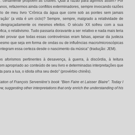
d… certamente propõem as chaves. Qual a razão para agirmos assim? Por
anos, refazermos ainda conflitos exterminadores, sempre invocando razões
lo de meu livro ‘Crônica da água que corre sob as pontes sem jamais
ração’ (a vida é um ciclo)? Sempre, sempre, malgrado a relatividade de
 desgraçadamente os mesmos efeitos. O século XX sofreu com a sua
ca, o relativismo. Tudo passaria doravante a ser relativo e nada mais teria
Tentei provar que todas essas controvérsias eram falsas, apesar da justeza
 mesmo que seja em forma de ondas ou de influências macro/microscópicas
integram essa certeza desde o nascimento da música” (tradução: JEM).
os aforismos pertinentes à desavença, à guerra, à discórdia, à leitura
bem apropriado ao conteúdo de seu livro e determinadas interpretações que
 para a lua, o idiota olha seu dedo” (provérbio chinês).
ation of François Servenière’s book “Bien Faire et Laisser Blaire”. Today I
, suggesting other interpretations that only enrich the understanding of his