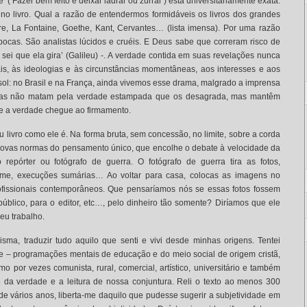
’ (‘Fazer bem feito e deixar ladrar ou zurrar’) está universitariamente exata.
 no livro. Qual a razão de entendermos formidáveis os livros dos grandes
re, La Fontaine, Goethe, Kant, Cervantes… (lista imensa). Por uma razão
ocas. São analistas lúcidos e cruéis. E Deus sabe que correram risco de
sei que ela gira’ (Galileu) -. A verdade contida em suas revelações nunca
s, às ideologias e às circunstâncias momentâneas, aos interesses e aos
 sol: no Brasil e na França, ainda vivemos esse drama, malgrado a imprensa
narcas não matam pela verdade estampada que os desagrada, mas mantêm
ue a verdade chegue ao firmamento.
eu livro como ele é. Na forma bruta, sem concessão, no limite, sobre a corda
novas normas do pensamento único, que encolhe o debate à velocidade da
 repórter ou fotógrafo de guerra. O fotógrafo de guerra tira as fotos,
 fome, execuções sumárias… Ao voltar para casa, colocas as imagens no
fissionais contemporâneos. Que pensaríamos nós se essas fotos fossem
blico, para o editor, etc…, pelo dinheiro tão somente? Diríamos que ele
meu trabalho.
sma, traduzir tudo aquilo que senti e vivi desde minhas origens. Tentei
e – programações mentais de educação e do meio social de origem cristã,
mo por vezes comunista, rural, comercial, artístico, universitário e também
o da verdade e a leitura de nossa conjuntura. Reli o texto ao menos 300
de vários anos, liberta-me daquilo que pudesse sugerir a subjetividade em