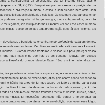
tanto a transparência da objetividade. Daí ter inserido cifras, fatos e
 (capítulos X, XI, XV, XX). Busquei sempre colocar-me na posição de um
escobrisse a civilização humana, a criticá-la sem piedade nem afeto, sem
as suscetibilidades individuais e coletivas. Quis sempre guardar esse olhar
itude pudesse desagradar minha genealogia, meus antepassados, pois não
ue me legaram, sob múltiplas formas. Procurei ver sob essa casca humana
 belo, o justo, deixando de lado toda programação geográfica e histórica. Eis
m deveria ser, a bondade se encontra no
de profundis
de cada um de nós.
essante sem fronteiras. Meu livro, na realidade, está sempre a transmitir
s mentais! Guardai vossas fronteiras e vossas leis para proteger vosso
, que nada mais é do que fruto de um trabalho. Todavia, abri vossos
ouco a filosofia do grande Maurice Ravel: “Sou um internacionalista por
ei-a, tive pesadelos e noites brancas para chegar a esses mecanismos. Por
m plena noite, nada de excepcional, aliás, pois ocorre a todo pensador ao
Adquiri o hábito há anos de ter meu
laptop
ao lado de minha cama para
ução do livro foi fruto de dezenas de horas de debruçamento, a fim de
dos os domínios de minhas fronteiras mentais: filosofia, música, barco,
o na música, foi necessário, sobretudo, não perder o fio condutor da
tistas e tantos outros, que têm a mente em ebulição, conhecem esse fulgor.