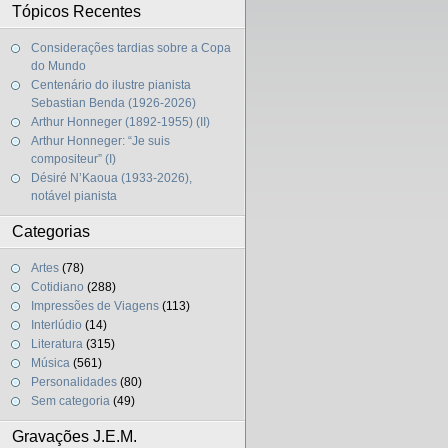
Tópicos Recentes
Considerações tardias sobre a Copa
do Mundo
Centenário do ilustre pianista
Sebastian Benda (1926-2026)
Arthur Honneger (1892-1955) (II)
Arthur Honneger: “Je suis
compositeur” (I)
Désiré N’Kaoua (1933-2026),
notável pianista
Categorias
Artes
(78)
Cotidiano
(288)
Impressões de Viagens
(113)
Interlúdio
(14)
Literatura
(315)
Música
(561)
Personalidades
(80)
Sem categoria
(49)
Gravações J.E.M.