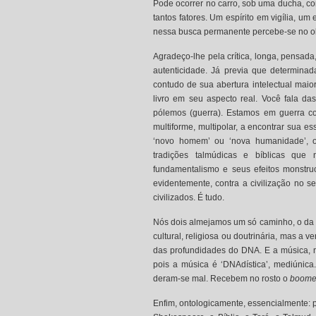
Pode ocorrer no carro, sob uma ducha, cor
tantos fatores. Um espírito em vigília, um
nessa busca permanente percebe-se no olh
Agradeço-lhe pela crítica, longa, pensada
autenticidade. Já previa que determina
contudo de sua abertura intelectual mai
livro em seu aspecto real. Você fala d
pólemos (guerra). Estamos em guerra con
multiforme, multipolar, a encontrar sua e
‘novo homem’ ou ‘nova humanidade’, os
tradições talmúdicas e bíblicas que
fundamentalismo e seus efeitos monstru
evidentemente, contra a civilização no se
civilizados. É tudo.
Nós dois almejamos um só caminho, o da v
cultural, religiosa ou doutrinária, mas 
das profundidades do DNA. E a música, n
pois a música é ‘DNAdística’, mediúnic
deram-se mal. Recebem no rosto o
boome
Enfim, ontologicamente, essencialmente: p