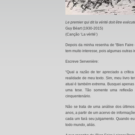
Le premier qui dit la vérité doit être exécut
Guy Béart (1930-2015)
(Canção ‘La vérité’)
Depois da minha resenha de “Bien Faire e
tem muito interesse, pois algumas outras i
Escreve Servenière:
“Qual a razão de ter apreciado a críti
realidade de meu texto. Sim, meu livro 
atual é também extrema. Busquei apenas
uma tese. Tão somente uma reflexão g
cinquentenário.
Não se trata de uma análise dos último
anos, a partir de um acervo de informaç
cada um fará seu julgamento. Quando eu fa
todo mundo, aliás.