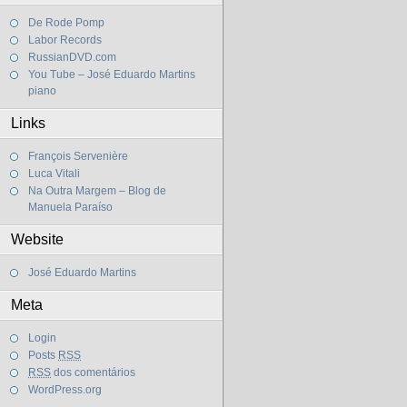
De Rode Pomp
Labor Records
RussianDVD.com
You Tube – José Eduardo Martins
piano
Links
François Servenière
Luca Vitali
Na Outra Margem – Blog de
Manuela Paraíso
Website
José Eduardo Martins
Meta
Login
Posts
RSS
RSS
dos comentários
WordPress.org