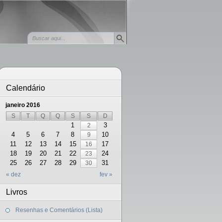
Calendário
janeiro 2016
S
T
Q
Q
S
S
D
1
3
2
4
5
6
7
8
10
9
11
12
13
14
15
17
16
18
19
20
21
22
24
23
25
26
27
28
29
31
30
« dez
fev »
Livros
Resenhas e Comentários (Lista)