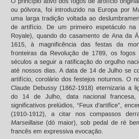
O princípio ativo dos fogos de artifício origin
ou pólvora, foi introduzido na Europa por 
uma larga tradição voltada ao deslumbramen
de artifício. De um primeiro espetáculo n
Royale), quando do casamento de Ana da Áu
1615, à magnificência das festas da mon
fronteiras da Revolução de 1789, os fogos d
séculos a seguir a ratificação do orgulho nac
até nossos dias. A data de 14 de Julho se 
artifício, corolário dos festejos noturnos. O 
Claude Debussy (1862-1918) eternizaria a li
do 14 de Julho, data nacional frances
significativos prelúdios, “Feux d’artifice”, e
(1910-1912), a citar nos compassos derra
Marseillaise
(dó maior), sob pedal de ré bem
francês em expressiva evocação.