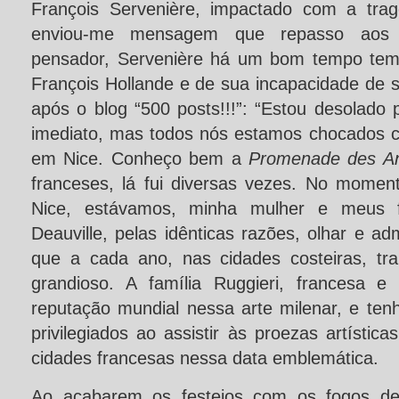
François Servenière, impactado com a trag
enviou-me mensagem que repasso aos l
pensador, Servenière há um bom tempo tem 
François Hollande e de sua incapacidade de 
após o blog “500 posts!!!”: “Estou desolado p
imediato, mas todos nós estamos chocados 
em Nice. Conheço bem a
Promenade des An
franceses, lá fui diversas vezes. No mome
Nice, estávamos, minha mulher e meus f
Deauville, pelas idênticas razões, olhar e adm
que a cada ano, nas cidades costeiras, t
grandioso. A família Ruggieri, francesa e
reputação mundial nessa arte milenar, e ten
privilegiados ao assistir às proezas artístic
cidades francesas nessa data emblemática.
Ao acabarem os festejos com os fogos de a