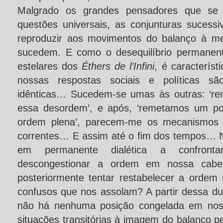
Malgrado os grandes pensadores que se ‘
questões universais, as conjunturas suces
reproduzir aos movimentos do balanço à m
sucedem. E como o desequilíbrio permanen
estelares dos
Éthers de l’Infini
, é característ
nossas respostas sociais e políticas 
idênticas… Sucedem-se umas às outras: ‘r
essa desordem’, e após, ‘remetamos um p
ordem plena’, parecem-me os mecanismos s
correntes… E assim até o fim dos tempos… No
em permanente dialética a confrontar
descongestionar a ordem em nossa cab
posteriormente tentar restabelecer a orde
confusos que nos assolam? A partir dessa d
não há nenhuma posição congelada em noss
situações transitórias à imagem do balanço 