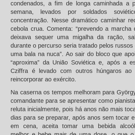
condenados, a fim de longa caminhada a 
semana, levados por soldados sovié
concentração. Nesse dramático caminhar re
cebola crua. Comenta: “prevendo a marcha 
deixava sequer uma migalha da ração, s
durante o percurso seria tratado pelos russ
uma bala na nuca”. Ao sair do bloco que apo
“aproxima” da União Soviética e, após a 
Cziffra é levado com outros húngaros ao 
reincorporar ao exército.
Na caserna os tempos melhoram para György
comandante para se apresentar como pianista
reluta inicialmente, pois há anos não mais to
dias para se preparar, após anos sem tocar e
em cena, aceita tomar uma bebida alcoóli
melhor e bebe mais de uma dose, o que o 