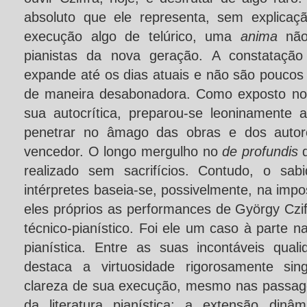
absoluto que ele representa, sem explicaç
execução algo de telúrico, uma
anima
não
pianistas da nova geração. A constatação
expande até os dias atuais e não são poucos
de maneira desabonadora. Como exposto no bl
sua autocrítica, preparou-se leoninamente a
penetrar no âmago das obras e dos autore
vencedor. O longo mergulho no
de profundis
d
realizado sem sacrifícios. Contudo, o sa
intérpretes baseia-se, possivelmente, na impo
eles próprios as performances de György Czif
técnico-pianístico. Foi ele um caso à parte na
pianística. Entre as suas incontáveis qual
destaca a virtuosidade rigorosamente sin
clareza de sua execução, mesmo nas passag
da literatura pianística; a extensão dinâ