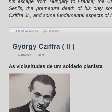
his escape from Hungary to France; the Ch
Senlis; the premature death of his only s
Cziffra Jr., and some fundamental aspects of hi
Literatura
,
Música
nenhum
György Cziffra ( II )
17/04/2021
JEM
As vicissitudes de um soldado pianista