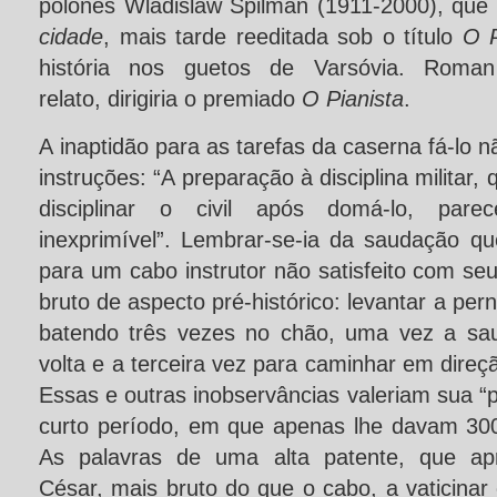
polonês Wladislaw Spilman (1911-2000), que
cidade
, mais tarde reeditada sob o título
O P
história nos guetos de Varsóvia. Roman
relato, dirigiria o premiado
O Pianista
.
A inaptidão para as tarefas da caserna fá-lo 
instruções: “A preparação à disciplina militar,
disciplinar o civil após domá-lo, par
inexprimível”. Lembrar-se-ia da saudação qu
para um cabo instrutor não satisfeito com se
bruto de aspecto pré-histórico: levantar a pe
batendo três vezes no chão, uma vez a sau
volta e a terceira vez para caminhar em direç
Essas e outras inobservâncias valeriam sua “p
curto período, em que apenas lhe davam 30
As palavras de uma alta patente, que ap
César, mais bruto do que o cabo, a vaticinar