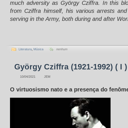
much adversity
as György Cziffra
. In this b
from
Cziffra himself
,
his various arrests
and
serving in the
Army
, both during
and after
Worl
Literatura
,
Música
nenhum
György Cziffra (1921-1992) ( I )
10/04/2021
JEM
O virtuosismo nato e a presença do fenôm