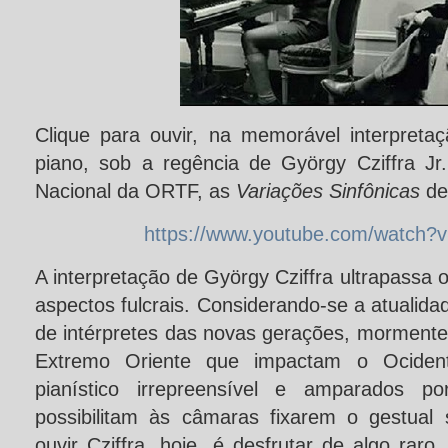
Clique para ouvir, na memorável interpreta
piano, sob a regência de György Cziffra Jr
Nacional da ORTF, as
Variações Sinfônicas
de
https://www.youtube.com/watch?
A interpretação de György Cziffra ultrapassa 
aspectos fulcrais. Considerando-se a atualida
de intérpretes das novas gerações, mormente 
Extremo Oriente que impactam o Ocident
pianístico irrepreensível e amparados po
possibilitam às câmaras fixarem o gestual
ouvir Cziffra, hoje, é desfrutar de algo ra