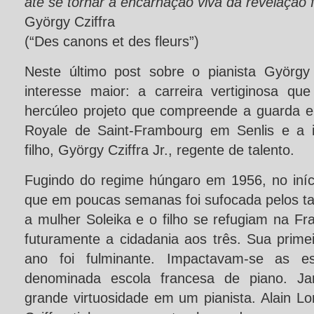
até se tornar a encarnação viva da revelação f
György Cziffra
(“Des canons et des fleurs”)
Neste último post sobre o pianista György
interesse maior: a carreira vertiginosa que
hercúleo projeto que compreende a guarda e
Royale de Saint-Frambourg em Senlis e a 
filho, György Cziffra Jr., regente de talento.
Fugindo do regime húngaro em 1956, no iníc
que em poucas semanas foi sufocada pelos tan
a mulher Soleika e o filho se refugiam na F
futuramente a cidadania aos três. Sua prime
ano foi fulminante. Impactavam-se as est
denominada escola francesa de piano. Ja
grande virtuosidade em um pianista. Alain 