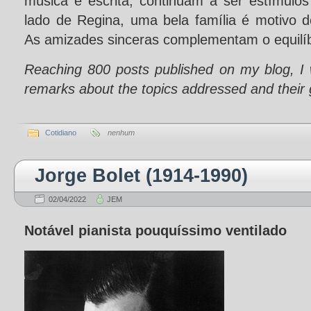
música e escrita, continuam a ser estímulos
lado de Regina, uma bela família é motivo d
As amizades sinceras complementam o equilíb
Reaching 800 posts published on my blog, I 
remarks about the topics addressed and their 
Cotidiano
nenhum
Jorge Bolet (1914-1990)
02/04/2022
JEM
Notável pianista pouquíssimo ventilado