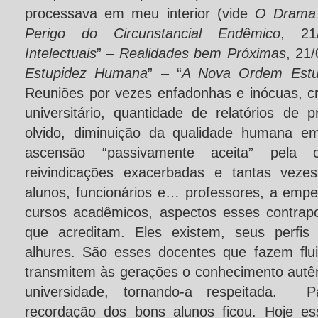
processava em meu interior (vide
O Drama
Perigo do Circunstancial Endêmico
, 21
Intelectuais
” –
Realidades bem Próximas
, 21/
Estupidez Humana
” – “
A Nova Ordem Estup
Reuniões por vezes enfadonhas e inócuas, cr
universitário, quantidade de relatórios de 
olvido, diminuição da qualidade humana e
ascensão “passivamente aceita” pela cú
reivindicações exacerbadas e tantas veze
alunos, funcionários e… professores, a em
cursos acadêmicos, aspectos esses contrap
que acreditam. Eles existem, seus perfis
alhures. São esses docentes que fazem flui
transmitem às gerações o conhecimento autên
universidade, tornando-a respeitada. P
recordação dos bons alunos ficou. Hoje es