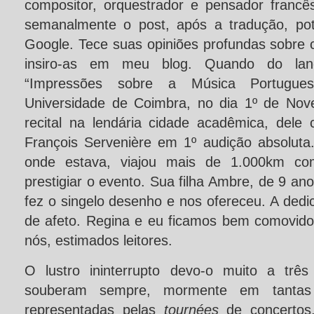
compositor, orquestrador e pensador francês
semanalmente o post, após a tradução, potá
Google. Tece suas opiniões profundas sobre 
insiro-as em meu blog. Quando do lan
“Impressões sobre a Música Portugue
Universidade de Coimbra, no dia 1º de Nov
recital na lendária cidade acadêmica, dele
François Servenière em 1º audição absoluta.
onde estava, viajou mais de 1.000km co
prestigiar o evento. Sua filha Ambre, de 9 ano
fez o singelo desenho e nos ofereceu. A dedic
de afeto. Regina e eu ficamos bem comovid
nós, estimados leitores.
O lustro ininterrupto devo-o muito a três
souberam sempre, mormente em tanta
representadas pelas
tournées
de concertos,