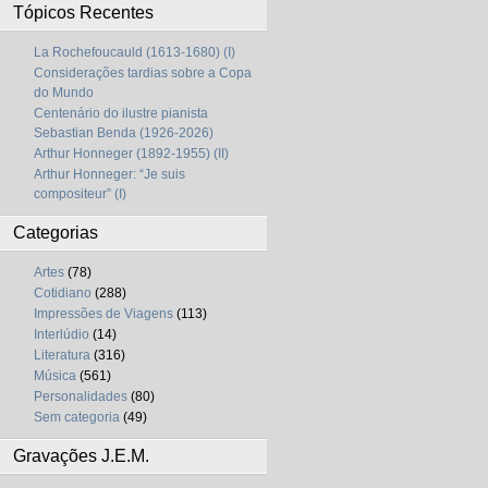
Tópicos Recentes
La Rochefoucauld (1613-1680) (I)
Considerações tardias sobre a Copa
do Mundo
Centenário do ilustre pianista
Sebastian Benda (1926-2026)
Arthur Honneger (1892-1955) (II)
Arthur Honneger: “Je suis
compositeur” (I)
Categorias
Artes
(78)
Cotidiano
(288)
Impressões de Viagens
(113)
Interlúdio
(14)
Literatura
(316)
Música
(561)
Personalidades
(80)
Sem categoria
(49)
Gravações J.E.M.