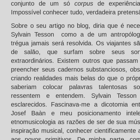
conjunto de um só
corpus
de experiênci
Impossível conhecer tudo, verdadeira preten
Sobre o seu artigo no blog, diria que é neces
Sylvain Tesson como a de um antropólogo
trégua jamais será resolvida. Os viajantes s
de salão, que surfam sobre seus so
extraordinários. Existem outros que passam
preencher seus cadernos substanciosos, obs
criando realidades mais belas do que o própr
saberiam colocar palavras talentosas 
ressentem e entendem. Sylvain Tesso
esclarecidos. Fascinava-me a dicotomia e
Josef Baàn e meu posicionamento intele
etnomusicologia as razões de ser de sua mús
inspiração musical, conhecer cientificamente 
aos povos primitivos. De minha parte, co