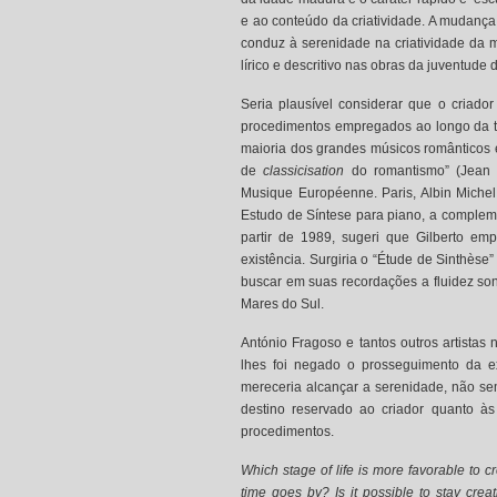
e ao conteúdo da criatividade. A mudança
conduz à serenidade na criatividade da m
lírico e descritivo nas obras da juventude 
Seria plausível considerar que o criado
procedimentos empregados ao longo da t
maioria dos grandes músicos românticos 
de
classicisation
do romantismo” (Jean 
Musique Européenne. Paris, Albin Miche
Estudo de Síntese para piano, a compleme
partir de 1989, sugeri que Gilberto em
existência. Surgiria o “Étude de Sinthèse
buscar em suas recordações a fluidez so
Mares do Sul.
António Fragoso e tantos outros artistas
lhes foi negado o prosseguimento da ex
mereceria alcançar a serenidade, não sem
destino reservado ao criador quanto às
procedimentos.
Which stage of life is more favorable to c
time goes by? Is it possible to stay crea