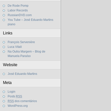
De Rode Pomp
Labor Records
RussianDVD.com
You Tube – José Eduardo Martins
piano
Links
François Servenière
Luca Vitali
Na Outra Margem – Blog de
Manuela Paraíso
Website
José Eduardo Martins
Meta
Login
Posts
RSS
RSS
dos comentários
WordPress.org