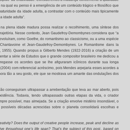
 na qual eu penso é a emergência de um conteúdo trágico e filosófico que
aturidade da idade adulta, a contrastar com o conteúdo mais tipicamente
da idade adulta”.
r na plena idade madura possa realizar o recolhimento, uma síntese dos
rajetória. Nesse contexto, Jean Gaudefroy-Demombynes considera que “a
evoluíram, como Goethe, do romantismo ao classicismo, ou a uma espécie
Chantavoine et Jean-Gaudefroy-Demombynes. Le Romantisme dans la
l, 1955). Quando propus a Gilberto Mendes (1922-2016) a criação de um
ntar a série de Estudos que o grande compositor brasileiro me dedicou a
pregasse os acordes que se lhe afiguraram icônicos durante sua longa
” (2004) com referencial acréscimo, pois Mendes arpejaria esses acordes a
nora tão a seu gosto, ele que se mostrava um amante das ondulações dos
 não conseguiram ultrapassar a arrebentação que leva ao mar aberto, pois
istência. Todavia, tendo ultrapassado outras etapas da vida, o criador
pre possível, mas almejada. Se a criação envolve mistério insondável, o
 possíveis décadas acrescidas sobre o planeta consolidará escolhas e
reativity? Does the output of creative people increase, peak and decline as
tive throughout one’s life span? That’s the subject of this post., based on