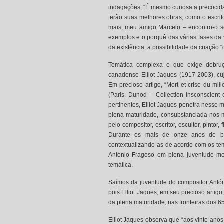
indagações: “É mesmo curiosa a precocida
terão suas melhores obras, como o escr
mais, meu amigo Marcelo – encontro-o se
exemplos e o porquê das várias fases da v
da existência, a possibilidade da criação “g
Temática complexa e que exige debru
canadense Elliot Jaques (1917-2003), cuj
Em precioso artigo, “Mort et crise du mil
(Paris, Dunod – Collection Insconscient 
pertinentes, Elliot Jaques penetra nesse 
plena maturidade, consubstanciada nos 
pelo compositor, escritor, escultor, pintor
Durante os mais de onze anos de blog
contextualizando-as de acordo com os te
António Fragoso em plena juventude mo
temática.
Saímos da juventude do compositor Antón
pois Elliot Jaques, em seu precioso artigo
da plena maturidade, nas fronteiras dos 
Elliot Jaques observa que “aos vinte anos a