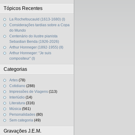
Tópicos Recentes
La Rochefoucauld (1613-1680) (I)
Considerações tardias sobre a Copa
do Mundo
Centenário do ilustre pianista
Sebastian Benda (1926-2026)
Arthur Honneger (1892-1955) (II)
Arthur Honneger: “Je suis
compositeur” (I)
Categorias
Artes
(78)
Cotidiano
(288)
Impressões de Viagens
(113)
Interlúdio
(14)
Literatura
(316)
Música
(561)
Personalidades
(80)
Sem categoria
(49)
Gravações J.E.M.