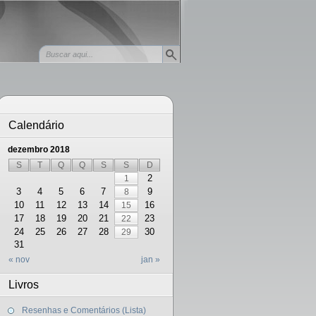
Calendário
dezembro 2018
S
T
Q
Q
S
S
D
2
1
3
4
5
6
7
9
8
10
11
12
13
14
16
15
17
18
19
20
21
23
22
24
25
26
27
28
30
29
31
« nov
jan »
Livros
Resenhas e Comentários (Lista)