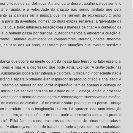
ssibilidade de ser definitiva. A maior parte desse trabalho parece ser feito
nte é rápida, e a velocidade da criação não sendo limitada que pela
lmente as palavras ou a música que lhe servem de expressão”. O autor
is a partir da juventude, nomeando duas etapas sensíveis, a “juventude da
ulta”, que terão intrínseca relação com a maneira de criar e o conteúdo da
cia, o homem passa por dúvidas, questionamentos a envolver a criação e,
ente. Enumera quantidade de compositores, literatos, poetas, filósofos,
que, na fase dos 40 anos, passaram por situações que tiveram sensíveis
dança que ocorre na mente do artista nessa fase tem como fator essencial
s boas e más e a depressão que pode advir. Explica: “A criatividade nas
. A inspiração poderá ser intensa e calorosa. O trabalho inconsciente não é
stância separa o primeiro élan inspirador do produto criado e finalizado. A
. Mesmo se houver brusco jorrar inspiratório, tem-se apenas o começo do
 inicial deve ser exteriorizada no estado bruto. Começa, então, o processo
externo, por sistema de modelagem e remodelagem sucessivas da matéria.
za do material do escultor – é no escultor sobre pedra que eu penso – obriga
com o produto de sua imaginação criativa. Lá aparece toda uma interação
nte intuitivo, a inspiração, e de outra parte a percepção atenta do produto
este”. Elliot Jaques considera raros os exemplos de obras elaboradas e
era: “A diferença no modo de trabalho próprio à juventude ou à maturidade
culpido’ da criatividade. Consideremos a mudança concernente à qualidade