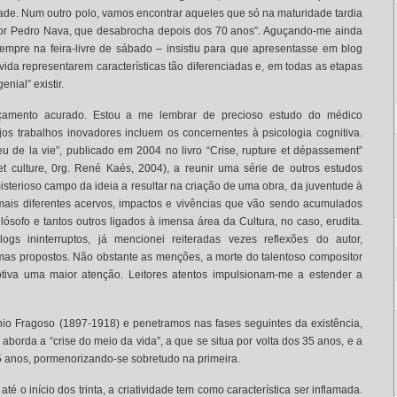
de. Num outro polo, vamos encontrar aqueles que só na maturidade tardia
itor Pedro Nava, que desabrocha depois dos 70 anos”. Aguçando-me ainda
mpre na feira-livre de sábado – insistiu para que apresentasse em blog
ida representarem características tão diferenciadas e, em todas as etapas
enial” existir.
çamento acurado. Estou a me lembrar de precioso estudo do médico
os trabalhos inovadores incluem os concernentes à psicologia cognitiva.
ieu de la vie”, publicado em 2004 no livro “Crise, rupture et dépassement”
et culture, 0rg. René Kaés, 2004), a reunir uma série de outros estudos
misterioso campo da ideia a resultar na criação de uma obra, da juventude à
mais diferentes acervos, impactos e vivências que vão sendo acumulados
, filósofo e tantos outros ligados à imensa área da Cultura, no caso, erudita.
s ininterruptos, já mencionei reiteradas vezes reflexões do autor,
mas propostos. Não obstante as menções, a morte do talentoso compositor
tiva uma maior atenção. Leitores atentos impulsionam-me a estender a
io Fragoso (1897-1918) e penetramos nas fases seguintes da existência,
, aborda a “crise do meio da vida”, a que se situa por volta dos 35 anos, e a
65 anos, pormenorizando-se sobretudo na primeira.
té o início dos trinta, a criatividade tem como característica ser inflamada.