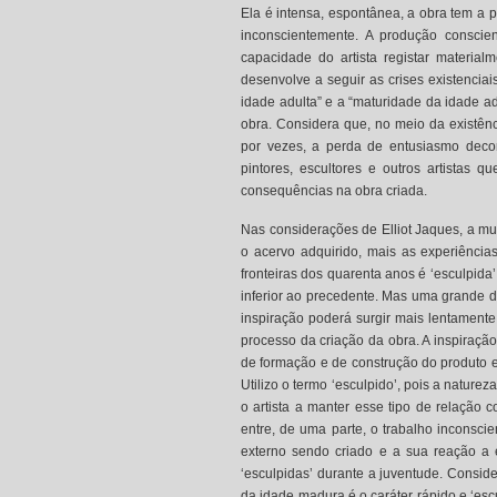
Ela é intensa, espontânea, a obra tem a po
inconscientemente. A produção conscie
capacidade do artista registar materia
desenvolve a seguir as crises existencia
idade adulta” e a “maturidade da idade ad
obra. Considera que, no meio da existên
por vezes, a perda de entusiasmo decorr
pintores, escultores e outros artistas 
consequências na obra criada.
Nas considerações de Elliot Jaques, a mu
o acervo adquirido, mais as experiência
fronteiras dos quarenta anos é ‘esculpida’
inferior ao precedente. Mas uma grande di
inspiração poderá surgir mais lentamente
processo da criação da obra. A inspiração
de formação e de construção do produto 
Utilizo o termo ‘esculpido’, pois a nature
o artista a manter esse tipo de relação 
entre, de uma parte, o trabalho inconscie
externo sendo criado e a sua reação a 
‘esculpidas’ durante a juventude. Consid
da idade madura é o caráter rápido e ‘es