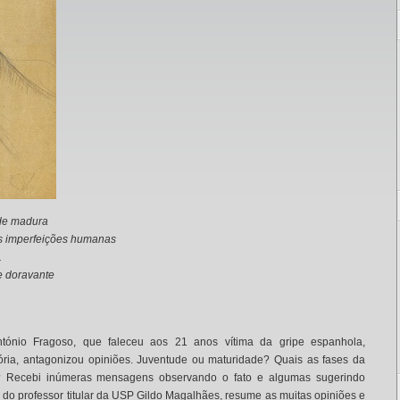
ade madura
às imperfeições humanas
.
e doravante
tónio Fragoso, que faleceu aos 21 anos vítima da gripe espanhola,
ória, antagonizou opiniões. Juventude ou maturidade? Quais as fases da
ade? Recebi inúmeras mensagens observando o fato e algumas sugerindo
 do professor titular da USP Gildo Magalhães, resume as muitas opiniões e