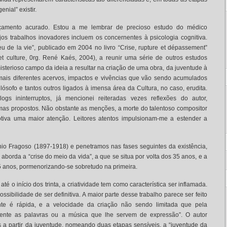
enial” existir.
çamento acurado. Estou a me lembrar de precioso estudo do médico
os trabalhos inovadores incluem os concernentes à psicologia cognitiva.
ieu de la vie”, publicado em 2004 no livro “Crise, rupture et dépassement”
et culture, 0rg. René Kaés, 2004), a reunir uma série de outros estudos
misterioso campo da ideia a resultar na criação de uma obra, da juventude à
mais diferentes acervos, impactos e vivências que vão sendo acumulados
, filósofo e tantos outros ligados à imensa área da Cultura, no caso, erudita.
s ininterruptos, já mencionei reiteradas vezes reflexões do autor,
mas propostos. Não obstante as menções, a morte do talentoso compositor
tiva uma maior atenção. Leitores atentos impulsionam-me a estender a
io Fragoso (1897-1918) e penetramos nas fases seguintes da existência,
, aborda a “crise do meio da vida”, a que se situa por volta dos 35 anos, e a
65 anos, pormenorizando-se sobretudo na primeira.
té o início dos trinta, a criatividade tem como característica ser inflamada.
ssibilidade de ser definitiva. A maior parte desse trabalho parece ser feito
nte é rápida, e a velocidade da criação não sendo limitada que pela
lmente as palavras ou a música que lhe servem de expressão”. O autor
is a partir da juventude, nomeando duas etapas sensíveis, a “juventude da