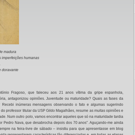
ade madura
às imperfeições humanas
.
e doravante
tónio Fragoso, que faleceu aos 21 anos vítima da gripe espanhola,
ória, antagonizou opiniões. Juventude ou maturidade? Quais as fases da
ade? Recebi inúmeras mensagens observando o fato e algumas sugerindo
 do professor titular da USP Gildo Magalhães, resume as muitas opiniões e
de. Num outro polo, vamos encontrar aqueles que só na maturidade tardia
itor Pedro Nava, que desabrocha depois dos 70 anos”. Aguçando-me ainda
mpre na feira-livre de sábado – insistiu para que apresentasse em blog
ida representarem características tão diferenciadas e, em todas as etapas