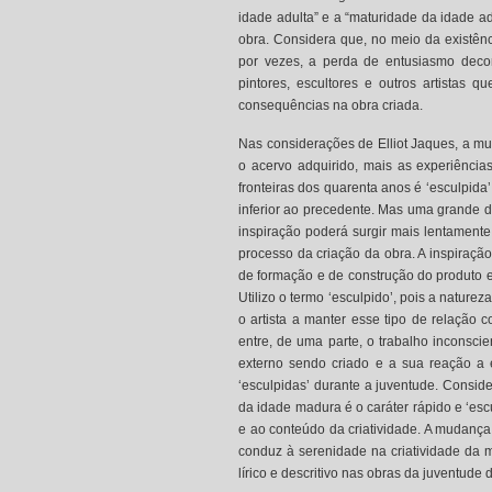
idade adulta” e a “maturidade da idade ad
obra. Considera que, no meio da existên
por vezes, a perda de entusiasmo decorr
pintores, escultores e outros artistas 
consequências na obra criada.
Nas considerações de Elliot Jaques, a mu
o acervo adquirido, mais as experiência
fronteiras dos quarenta anos é ‘esculpida’
inferior ao precedente. Mas uma grande di
inspiração poderá surgir mais lentamente
processo da criação da obra. A inspiração
de formação e de construção do produto 
Utilizo o termo ‘esculpido’, pois a nature
o artista a manter esse tipo de relação 
entre, de uma parte, o trabalho inconscie
externo sendo criado e a sua reação a 
‘esculpidas’ durante a juventude. Consid
da idade madura é o caráter rápido e ‘es
e ao conteúdo da criatividade. A mudança
conduz à serenidade na criatividade da m
lírico e descritivo nas obras da juventude 