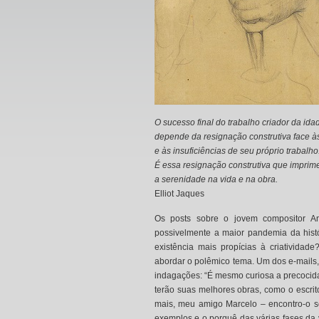
O sucesso final do trabalho criador da id
depende da resignação construtiva face 
e às insuficiências de seu próprio trabalho
É essa resignação construtiva que imprim
a serenidade na vida e na obra.
Elliot Jaques
Os posts sobre o jovem compositor An
possivelmente a maior pandemia da hist
existência mais propícias à criativid
abordar o polêmico tema. Um dos e-mails,
indagações: “É mesmo curiosa a precocida
terão suas melhores obras, como o escr
mais, meu amigo Marcelo – encontro-o se
exemplos e o porquê das várias fases da v