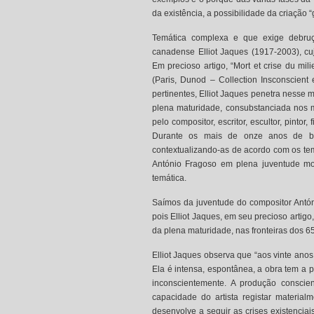
da existência, a possibilidade da criação “g
Temática complexa e que exige debru
canadense Elliot Jaques (1917-2003), cuj
Em precioso artigo, “Mort et crise du mil
(Paris, Dunod – Collection Insconscient 
pertinentes, Elliot Jaques penetra nesse 
plena maturidade, consubstanciada nos 
pelo compositor, escritor, escultor, pintor
Durante os mais de onze anos de blog
contextualizando-as de acordo com os te
António Fragoso em plena juventude mo
temática.
Saímos da juventude do compositor Antón
pois Elliot Jaques, em seu precioso artigo
da plena maturidade, nas fronteiras dos 
Elliot Jaques observa que “aos vinte anos a
Ela é intensa, espontânea, a obra tem a po
inconscientemente. A produção conscie
capacidade do artista registar materia
desenvolve a seguir as crises existencia