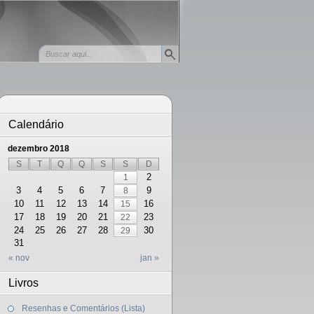
Calendário
dezembro 2018
S
T
Q
Q
S
S
D
2
1
3
4
5
6
7
9
8
10
11
12
13
14
16
15
17
18
19
20
21
23
22
24
25
26
27
28
30
29
31
« nov
jan »
Livros
Resenhas e Comentários (Lista)