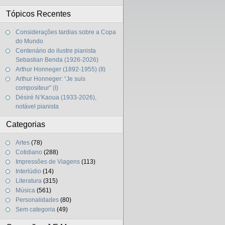
Tópicos Recentes
Considerações tardias sobre a Copa
do Mundo
Centenário do ilustre pianista
Sebastian Benda (1926-2026)
Arthur Honneger (1892-1955) (II)
Arthur Honneger: “Je suis
compositeur” (I)
Désiré N’Kaoua (1933-2026),
notável pianista
Categorias
Artes
(78)
Cotidiano
(288)
Impressões de Viagens
(113)
Interlúdio
(14)
Literatura
(315)
Música
(561)
Personalidades
(80)
Sem categoria
(49)