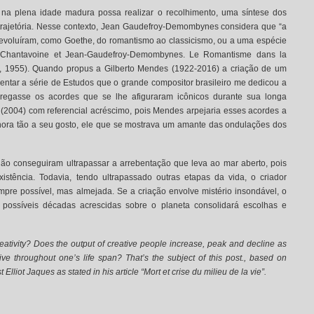
r na plena idade madura possa realizar o recolhimento, uma síntese dos
rajetória. Nesse contexto, Jean Gaudefroy-Demombynes considera que “a
evoluíram, como Goethe, do romantismo ao classicismo, ou a uma espécie
Chantavoine et Jean-Gaudefroy-Demombynes. Le Romantisme dans la
l, 1955). Quando propus a Gilberto Mendes (1922-2016) a criação de um
ntar a série de Estudos que o grande compositor brasileiro me dedicou a
pregasse os acordes que se lhe afiguraram icônicos durante sua longa
” (2004) com referencial acréscimo, pois Mendes arpejaria esses acordes a
nora tão a seu gosto, ele que se mostrava um amante das ondulações dos
 não conseguiram ultrapassar a arrebentação que leva ao mar aberto, pois
istência. Todavia, tendo ultrapassado outras etapas da vida, o criador
pre possível, mas almejada. Se a criação envolve mistério insondável, o
 possíveis décadas acrescidas sobre o planeta consolidará escolhas e
reativity? Does the output of creative people increase, peak and decline as
tive throughout one’s life span? That’s the subject of this post., based on
liot Jaques as stated in his article “Mort et crise du milieu de la vie”.