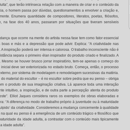
ulta”, que terão intrínseca relação com a maneira de criar e o conteúdo da
cia, o homem passa por dúvidas, questionamentos a envolver a criação e,
ente. Enumera quantidade de compositores, literatos, poetas, filósofos,
que, na fase dos 40 anos, passaram por situações que tiveram sensíveis
dança que ocorre na mente do artista nessa fase tem como fator essencial
s boas e más e a depressão que pode advir. Explica: “A criatividade nas
. A inspiração poderá ser intensa e calorosa. O trabalho inconsciente não é
stância separa o primeiro élan inspirador do produto criado e finalizado. A
. Mesmo se houver brusco jorrar inspiratório, tem-se apenas o começo do
 inicial deve ser exteriorizada no estado bruto. Começa, então, o processo
externo, por sistema de modelagem e remodelagem sucessivas da matéria.
za do material do escultor – é no escultor sobre pedra que eu penso – obriga
com o produto de sua imaginação criativa. Lá aparece toda uma interação
nte intuitivo, a inspiração, e de outra parte a percepção atenta do produto
este”. Elliot Jaques considera raros os exemplos de obras elaboradas e
era: “A diferença no modo de trabalho próprio à juventude ou à maturidade
culpido’ da criatividade. Consideremos a mudança concernente à qualidade
 na qual eu penso é a emergência de um conteúdo trágico e filosófico que
aturidade da idade adulta, a contrastar com o conteúdo mais tipicamente
da idade adulta”.