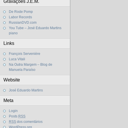
Gravações J.E.M.
De Rode Pomp
Labor Records
RussianDVD.com
You Tube – José Eduardo Martins
piano
Links
François Servenière
Luca Vitali
Na Outra Margem – Blog de
Manuela Paraíso
Website
José Eduardo Martins
Meta
Login
Posts
RSS
RSS
dos comentários
WordPress.org