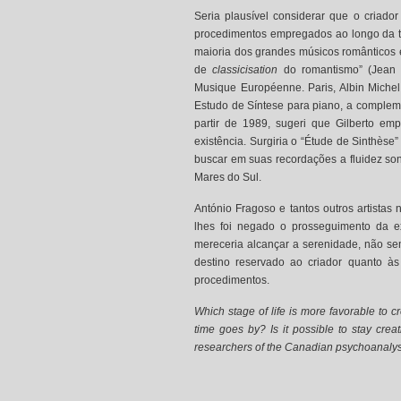
Seria plausível considerar que o criado
procedimentos empregados ao longo da t
maioria dos grandes músicos românticos 
de
classicisation
do romantismo” (Jean 
Musique Européenne. Paris, Albin Miche
Estudo de Síntese para piano, a compleme
partir de 1989, sugeri que Gilberto em
existência. Surgiria o “Étude de Sinthèse
buscar em suas recordações a fluidez so
Mares do Sul.
António Fragoso e tantos outros artistas
lhes foi negado o prosseguimento da ex
mereceria alcançar a serenidade, não sem
destino reservado ao criador quanto às
procedimentos.
Which stage of life is more favorable to c
time goes by? Is it possible to stay crea
researchers of the Canadian psychoanalyst El