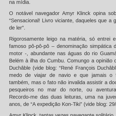
na mídia.
O notável navegador Amyr Klinck opina sob
“Sensacional! Livro viciante, daqueles que a
de ler”.
Rigorosamente leigo na matéria, só entrei
famoso pô-pô-pô – denominação simpática d
motor -, abundante nas águas do rio Guamá
Belém à ilha do Cumbu. Comungo a opinião d
Duchâble (vide blog: “René François Duchâbl
medo de viajar de navio e que jamais o
também, mas o fato não invalida assistir a d
pesqueiros no mar do norte, ou aventura
Recordo-me das duas leituras, uma na juve
anos, de “A expedição Kon-Tiki” (vide blog: 29
Amyr Klinck, tantas vezes navegante solitário