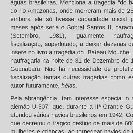
águas brasileiras. Menciona a tragédia “do
do rio Amazonas, onde morreram mais de 25
embora ele só tivesse capacidade oficial 
meses após seria o Sobral Santos II, caract
(Setembro, 1981), igualmente naufr
fiscalização, superlotado, a deixar dezenas 
insere no livro a tragédia do Bateau Mouche
naufragaria na noite de 31 de Dezembro de 
Guanabara. Não há necessidade de profetiz
fiscalização tantas outras tragédias como e
autor futuramente,
hélas
.
Pela abrangência, tem interesse especial o 
alemão U-507, que, durante a IIª Grande G
afundou vários navios brasileiros em 1942. C
que decretou o trágico destino de mais de 600
mulheres e crianças, ao torpedear navios d